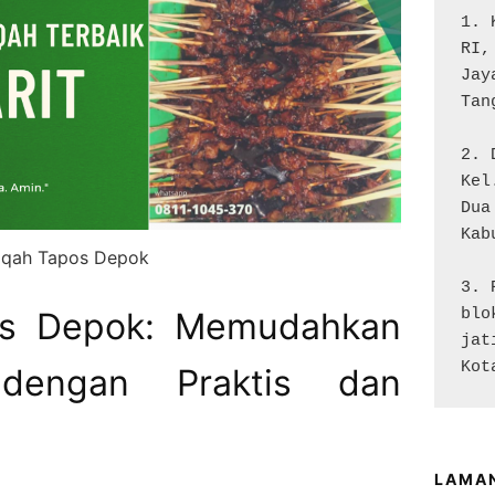
1. 
RI,
Jay
Tan
2. 
Kel
Dua

Kab
iqah Tapos Depok
3. 
os Depok: Memudahkan
blo
jat
Kot
dengan Praktis dan
LAMA