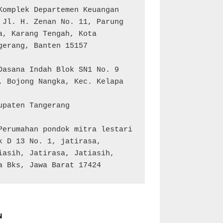
Komplek Departemen Keuangan 
 Jl. H. Zenan No. 11, Parung 
a, Karang Tengah, Kota 
gerang, Banten 15157

Dasana Indah Blok SN1 No. 9

. Bojong Nangka, Kec. Kelapa 
upaten Tangerang

Perumahan pondok mitra lestari 
k D 13 No. 1, jatirasa, 
iasih, Jatirasa, Jatiasih, 
a Bks, Jawa Barat 17424
N