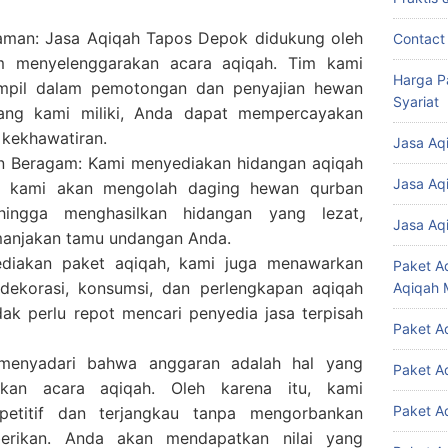
laman: Jasa Aqiqah Tapos Depok didukung oleh
Contact
m menyelenggarakan acara aqiqah. Tim kami
Harga P
erampil dalam pemotongan dan penyajian hewan
Syariat
ang kami miliki, Anda dapat mempercayakan
 kekhawatiran.
Jasa Aq
n Beragam: Kami menyediakan hidangan aqiqah
Jasa Aq
im kami akan mengolah daging hewan qurban
ingga menghasilkan hidangan yang lezat,
Jasa Aq
manjakan tamu undangan Anda.
ediakan paket aqiqah, kami juga menawarkan
Paket A
 dekorasi, konsumsi, dan perlengkapan aqiqah
Aqiqah 
dak perlu repot mencari penyedia jasa terpisah
Paket A
 menyadari bahwa anggaran adalah hal yang
Paket A
akan acara aqiqah. Oleh karena itu, kami
Paket A
etitif dan terjangkau tanpa mengorbankan
berikan. Anda akan mendapatkan nilai yang