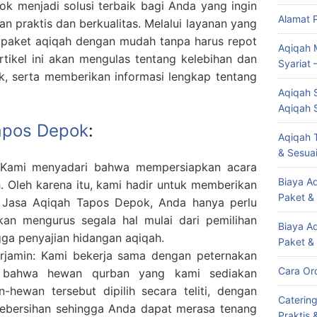
k menjadi solusi terbaik bagi Anda yang ingin
Alamat 
 praktis dan berkualitas. Melalui layanan yang
paket aqiqah dengan mudah tanpa harus repot
Aqiqah 
tikel ini akan mengulas tentang kelebihan dan
Syariat 
, serta memberikan informasi lengkap tentang
Aqiqah S
Aqiqah 
apos Depok
:
Aqiqah T
& Sesuai
 Kami menyadari bahwa mempersiapkan acara
Biaya Aq
 Oleh karena itu, kami hadir untuk memberikan
Paket &
Jasa Aqiqah Tapos Depok, Anda hanya perlu
n mengurus segala hal mulai dari pemilihan
Biaya A
ga penyajian hidangan aqiqah.
Paket &
rjamin: Kami bekerja sama dengan peternakan
Cara Or
n bahwa hewan qurban yang kami sediakan
n-hewan tersebut dipilih secara teliti, dengan
Caterin
ebersihan sehingga Anda dapat merasa tenang
Praktis 