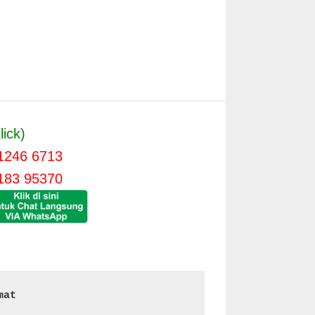
lick)
1246 6713
183 95370
mat 