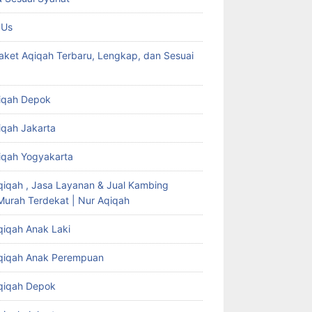
 Us
aket Aqiqah Terbaru, Lengkap, dan Sesuai
iqah Depok
iqah Jakarta
iqah Yogyakarta
qiqah , Jasa Layanan & Jual Kambing
Murah Terdekat | Nur Aqiqah
qiqah Anak Laki
qiqah Anak Perempuan
qiqah Depok