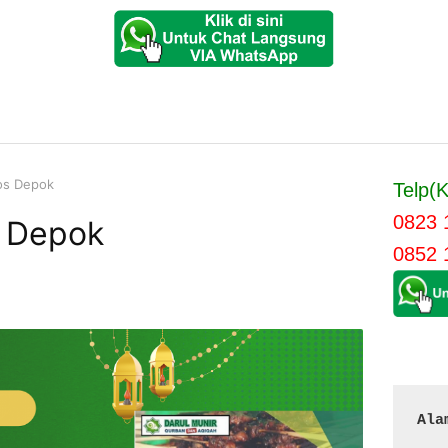
os Depok
Telp(K
0823 
s Depok
0852 
Ala