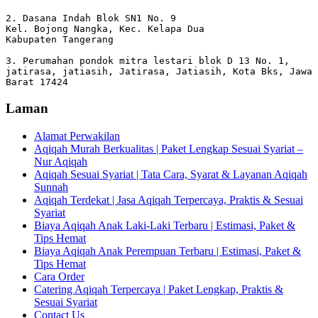
2. Dasana Indah Blok SN1 No. 9

Kel. Bojong Nangka, Kec. Kelapa Dua

Kabupaten Tangerang

3. Perumahan pondok mitra lestari blok D 13 No. 1, 
jatirasa, jatiasih, Jatirasa, Jatiasih, Kota Bks, Jawa 
Barat 17424
Laman
Alamat Perwakilan
Aqiqah Murah Berkualitas | Paket Lengkap Sesuai Syariat –
Nur Aqiqah
Aqiqah Sesuai Syariat | Tata Cara, Syarat & Layanan Aqiqah
Sunnah
Aqiqah Terdekat | Jasa Aqiqah Terpercaya, Praktis & Sesuai
Syariat
Biaya Aqiqah Anak Laki-Laki Terbaru | Estimasi, Paket &
Tips Hemat
Biaya Aqiqah Anak Perempuan Terbaru | Estimasi, Paket &
Tips Hemat
Cara Order
Catering Aqiqah Terpercaya | Paket Lengkap, Praktis &
Sesuai Syariat
Contact Us