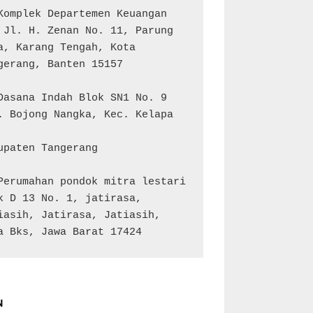
Komplek Departemen Keuangan 
 Jl. H. Zenan No. 11, Parung 
a, Karang Tengah, Kota 
gerang, Banten 15157

Dasana Indah Blok SN1 No. 9

. Bojong Nangka, Kec. Kelapa 
upaten Tangerang

Perumahan pondok mitra lestari 
k D 13 No. 1, jatirasa, 
iasih, Jatirasa, Jatiasih, 
a Bks, Jawa Barat 17424
N