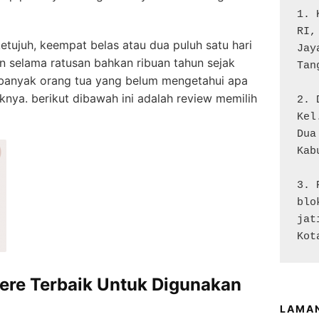
1. 
RI,
etujuh, keempat belas atau dua puluh satu hari
Jay
kan selama ratusan bahkan ribuan tahun sejak
Tan
h banyak orang tua yang belum mengetahui apa
nya. berikut dibawah ini adalah review memilih
2. 
Kel
Dua

Kab
3. 
blo
jat
Kot
ere Terbaik Untuk Digunakan
LAMA