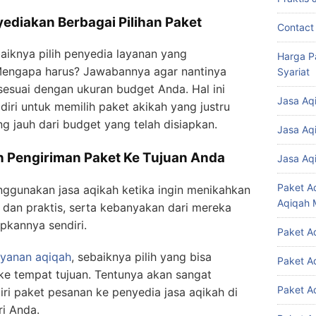
ediakan Berbagai Pilihan Paket
Contact
baiknya pilih penyedia layanan yang
Harga P
Mengapa harus? Jawabannya agar nantinya
Syariat
sesuai dengan ukuran budget Anda. Hal ini
Jasa Aq
iri untuk memilih paket akikah yang justru
 jauh dari budget yang telah disiapkan.
Jasa Aq
 Pengiriman Paket Ke Tujuan Anda
Jasa Aq
Paket A
ggunakan jasa aqikah ketika ingin menikahkan
Aqiqah 
 dan praktis, serta kebanyakan dari mereka
pkannya sendiri.
Paket A
ayanan aqiqah
, sebaiknya pilih yang bisa
Paket A
e tempat tujuan. Tentunya akan sangat
Paket A
i paket pesanan ke penyedia jasa aqikah di
ri Anda.