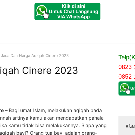
Jasa Dan Harga Aqiqah Cinere 2023
Telp(K
0823 
iqah Cinere 2023
0852 
re –
Bagi umat Islam, melakukan aqiqah pada
Sunnah artinya kamu akan mendapatkan pahala
jika kamu tidak bisa melakukannya. Siapa yang
Ala
qiqah bayi? Orang tua bayi adalah orang-