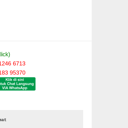
lick)
1246 6713
183 95370
mat 