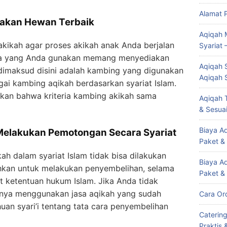
Alamat 
iakan Hewan Terbaik
Aqiqah 
kikah agar proses akikah anak Anda berjalan
Syariat 
 jasa yang Anda gunakan memang menyediakan
Aqiqah S
dimaksud disini adalah kambing yang digunakan
Aqiqah 
ai kambing aqikah berdasarkan syariat Islam.
akan bahwa kriteria kambing akikah sama
Aqiqah T
& Sesuai
Biaya Aq
 Melakukan Pemotongan Secara Syariat
Paket &
h dalam syariat Islam tidak bisa dilakukan
Biaya A
hkan untuk melakukan penyembelihan, selama
Paket &
ketentuan hukum Islam. Jika Anda tidak
aiknya menggunakan jasa aqikah yang sudah
Cara Or
an syari’i tentang tata cara penyembelihan
Caterin
Praktis 