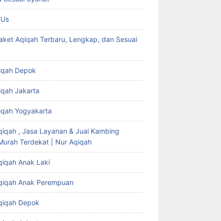
 Us
aket Aqiqah Terbaru, Lengkap, dan Sesuai
iqah Depok
iqah Jakarta
iqah Yogyakarta
qiqah , Jasa Layanan & Jual Kambing
Murah Terdekat | Nur Aqiqah
qiqah Anak Laki
qiqah Anak Perempuan
qiqah Depok