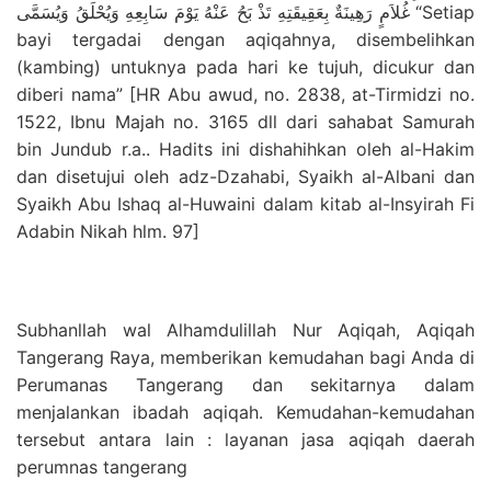
غُلاَمٍ رَهِينَةٌ بِعَقِيقَتِهِ تَذْ بَحُ عَنْهُ يَوْمَ سَابِعِهِ وَيُحْلَقُ وَيُسَمَّى “Setiap
bayi tergadai dengan aqiqahnya, disembelihkan
(kambing) untuknya pada hari ke tujuh, dicukur dan
diberi nama” [HR Abu awud, no. 2838, at-Tirmidzi no.
1522, Ibnu Majah no. 3165 dll dari sahabat Samurah
bin Jundub r.a.. Hadits ini dishahihkan oleh al-Hakim
dan disetujui oleh adz-Dzahabi, Syaikh al-Albani dan
Syaikh Abu Ishaq al-Huwaini dalam kitab al-Insyirah Fi
Adabin Nikah hlm. 97]
Subhanllah wal Alhamdulillah Nur Aqiqah, Aqiqah
Tangerang Raya, memberikan kemudahan bagi Anda di
Perumanas Tangerang dan sekitarnya dalam
menjalankan ibadah aqiqah. Kemudahan-kemudahan
tersebut antara lain : layanan jasa aqiqah daerah
perumnas tangerang