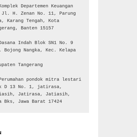
Komplek Departemen Keuangan 
 Jl. H. Zenan No. 11, Parung 
a, Karang Tengah, Kota 
gerang, Banten 15157

Dasana Indah Blok SN1 No. 9

. Bojong Nangka, Kec. Kelapa 
upaten Tangerang

Perumahan pondok mitra lestari 
k D 13 No. 1, jatirasa, 
iasih, Jatirasa, Jatiasih, 
a Bks, Jawa Barat 17424
N