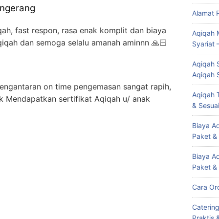
angerang
Alamat 
h, fast respon, rasa enak komplit dan biaya
Aqiqah 
Aqiqah dan semoga selalu amanah aminnn 🙏🏻
Syariat 
Aqiqah S
Aqiqah 
 pengantaran on time pengemasan sangat rapih,
Aqiqah T
k Mendapatkan sertifikat Aqiqah u/ anak
& Sesuai
Biaya Aq
Paket &
Biaya A
Paket &
Cara Or
Caterin
Praktis 