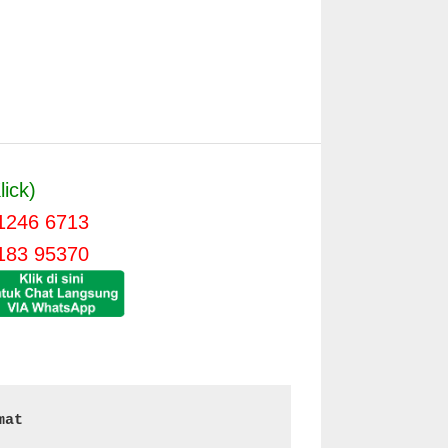
lick)
1246 6713
183 95370
mat 