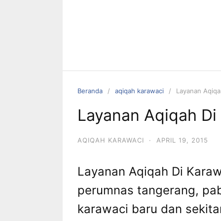
Beranda
aqiqah karawaci
Layanan Aqiqa
Layanan Aqiqah Di
AQIQAH KARAWACI
·
APRIL 19, 2015
Layanan Aqiqah Di Karaw
perumnas tangerang, pab
karawaci baru dan sekita