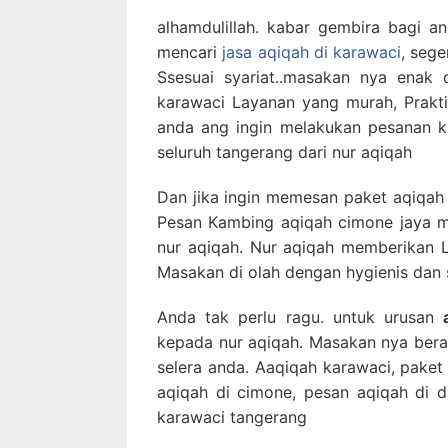
alhamdulillah. kabar gembira bagi an
mencari
jasa aqiqah di karawaci
, seg
Ssesuai syariat..masakan nya enak
karawaci Layanan yang murah, Praktis
anda ang ingin melakukan pesanan ka
seluruh tangerang dari nur aqiqah
Dan jika ingin memesan paket aqiqah 
Pesan Kambing aqiqah cimone jaya m
nur aqiqah. Nur aqiqah memberikan 
Masakan di olah dengan hygienis dan s
Anda tak perlu ragu. untuk urusan
kepada nur aqiqah. Masakan nya beran
selera anda. Aaqiqah karawaci, paket
aqiqah di cimone, pesan aqiqah di d
karawaci tangerang