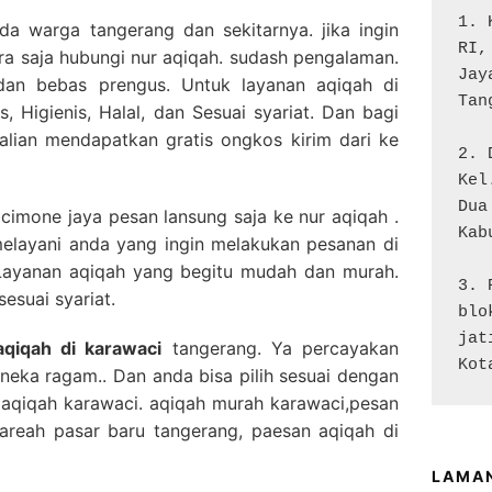
1. 
da warga tangerang dan sekitarnya. jika ingin
RI,
era saja hubungi nur aqiqah. sudash pengalaman.
Jay
 dan bebas prengus. Untuk layanan aqiqah di
Tan
, Higienis, Halal, dan Sesuai syariat. Dan bagi
lian mendapatkan gratis ongkos kirim dari ke
2. 
Kel
Dua

cimone jaya pesan lansung saja ke nur aqiqah .
Kab
elayani anda yang ingin melakukan pesanan di
Layanan aqiqah yang begitu mudah dan murah.
3. 
esuai syariat.
blo
jat
aqiqah di karawaci
tangerang. Ya percayakan
Kot
eka ragam.. Dan anda bisa pilih sesuai dengan
 aqiqah karawaci. aqiqah murah karawaci,pesan
areah pasar baru tangerang, paesan aqiqah di
LAMA