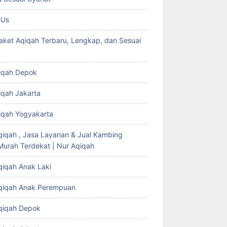
 Us
aket Aqiqah Terbaru, Lengkap, dan Sesuai
iqah Depok
iqah Jakarta
iqah Yogyakarta
qiqah , Jasa Layanan & Jual Kambing
Murah Terdekat | Nur Aqiqah
qiqah Anak Laki
qiqah Anak Perempuan
qiqah Depok