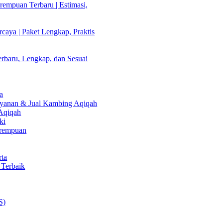
empuan Terbaru | Estimasi,
caya | Paket Lengkap, Praktis
rbaru, Lengkap, dan Sesuai
a
Layanan & Jual Kambing Aqiqah
 Aqiqah
ki
erempuan
rta
 Terbaik
S)