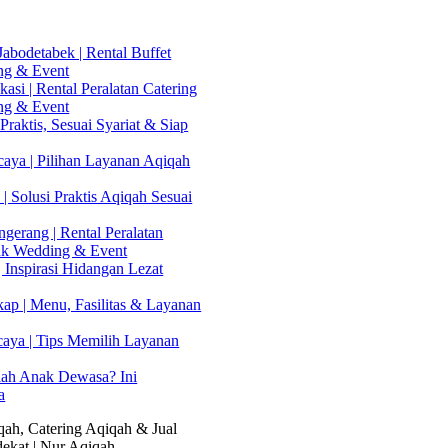
abodetabek | Rental Buffet
ng & Event
asi | Rental Peralatan Catering
ng & Event
Praktis, Sesuai Syariat & Siap
aya | Pilihan Layanan Aqiqah
| Solusi Praktis Aqiqah Sesuai
gerang | Rental Peralatan
uk Wedding & Event
 Inspirasi Hidangan Lezat
kap | Menu, Fasilitas & Layanan
caya | Tips Memilih Layanan
lah Anak Dewasa? Ini
a
ah, Catering Aqiqah & Jual
ekat | Nur Aqiqah