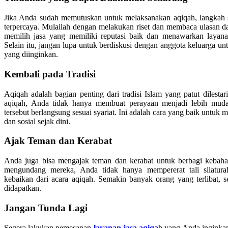
Jika Anda sudah memutuskan untuk melaksanakan aqiqah, langkah s
terpercaya. Mulailah dengan melakukan riset dan membaca ulasan d
memilih jasa yang memiliki reputasi baik dan menawarkan layan
Selain itu, jangan lupa untuk berdiskusi dengan anggota keluarga u
yang diinginkan.
Kembali pada Tradisi
Aqiqah adalah bagian penting dari tradisi Islam yang patut dilest
aqiqah, Anda tidak hanya membuat perayaan menjadi lebih muda
tersebut berlangsung sesuai syariat. Ini adalah cara yang baik untuk
dan sosial sejak dini.
Ajak Teman dan Kerabat
Anda juga bisa mengajak teman dan kerabat untuk berbagi kebah
mengundang mereka, Anda tidak hanya mempererat tali silatura
kebaikan dari acara aqiqah. Semakin banyak orang yang terlibat, 
didapatkan.
Jangan Tunda Lagi
Segera lakukan pemesanan
layanan jasa aqiqa
h yang Anda inginka