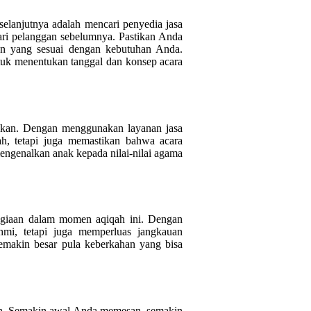
elanjutnya adalah mencari penyedia jasa
ari pelanggan sebelumnya. Pastikan Anda
an yang sesuai dengan kebutuhan Anda.
ntuk menentukan tanggal dan konsep acara
arikan. Dengan menggunakan layanan jasa
h, tetapi juga memastikan bahwa acara
 mengenalkan anak kepada nilai-nilai agama
agiaan dalam momen aqiqah ini. Dengan
hmi, tetapi juga memperluas jangkauan
semakin besar pula keberkahan yang bisa
n. Semakin awal Anda memesan, semakin