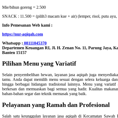
Mie/bihun goreng = 2.500
SNACK : 11.500 = (pilih3 macam kue + air) (lemper, risol, putu ayu, l
Info Pemesanan Web kami :
https://nur-aqiqah.com
Whatsapp :
08111045370
Departemen Keuangan RI, Jl. H. Zenan No. 11, Parung Jaya, K
Banten 15157
Pilihan Menu yang Variatif
Selain penyembelihan hewan, layanan jasa aqiqah juga menyediaka
tamu. Anda dapat memilih menu sesuai dengan selera keluarga dan t
hingga berbagai hidangan tradisional lainnya. Menu yang variati
berkesan dan memuaskan bagi semua yang hadir. Kualitas makanan 
bahan-bahan segar dan teknik memasak yang baik.
Pelayanan yang Ramah dan Profesional
Salah satu keunggulan layanan jasa aqiqah di Kecamatan Sawah 