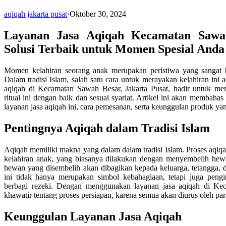
aqiqah jakarta pusat
·
Oktober 30, 2024
Layanan Jasa Aqiqah Kecamatan Sawah
Solusi Terbaik untuk Momen Spesial Anda
Momen kelahiran seorang anak merupakan peristiwa yang sangat be
Dalam tradisi Islam, salah satu cara untuk merayakan kelahiran ini 
aqiqah di Kecamatan Sawah Besar, Jakarta Pusat, hadir untuk m
ritual ini dengan baik dan sesuai syariat. Artikel ini akan memba
layanan jasa aqiqah ini, cara pemesanan, serta keunggulan produk ya
Pentingnya Aqiqah dalam Tradisi Islam
Aqiqah memiliki makna yang dalam dalam tradisi Islam. Proses aqiqa
kelahiran anak, yang biasanya dilakukan dengan menyembelih hew
hewan yang disembelih akan dibagikan kepada keluarga, tetangga,
ini tidak hanya merupakan simbol kebahagiaan, tetapi juga peng
berbagi rezeki. Dengan menggunakan layanan jasa aqiqah di Ke
khawatir tentang proses persiapan, karena semua akan diurus oleh par
Keunggulan Layanan Jasa Aqiqah