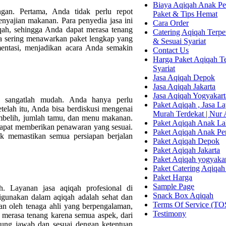
Biaya Aqiqah Anak Per
an. Pertama, Anda tidak perlu repot
Paket & Tips Hemat
nyajian makanan. Para penyedia jasa ini
Cara Order
qah, sehingga Anda dapat merasa tenang
Catering Aqiqah Terper
uga sering menawarkan paket lengkap yang
& Sesuai Syariat
mentasi, menjadikan acara Anda semakin
Contact Us
Harga Paket Aqiqah Te
Syariat
Jasa Aqiqah Depok
Jasa Aqiqah Jakarta
Jasa Aqiqah Yogyakart
 sangatlah mudah. Anda hanya perlu
Paket Aqiqah , Jasa 
telah itu, Anda bisa berdiskusi mengenai
Murah Terdekat | Nur
embelih, jumlah tamu, dan menu makanan.
Paket Aqiqah Anak La
dapat memberikan penawaran yang sesuai.
Paket Aqiqah Anak P
uk memastikan semua persiapan berjalan
Paket Aqiqah Depok
Paket Aqiqah Jakarta
Paket Aqiqah yogyaka
Paket Catering Aqiqah
Paket Harga
Sample Page
. Layanan jasa aqiqah profesional di
Snack Box Aqiqah
unakan dalam aqiqah adalah sehat dan
Terms Of Service (TO
kan oleh tenaga ahli yang berpengalaman,
Testimony
 merasa tenang karena semua aspek, dari
gung jawab dan sesuai dengan ketentuan