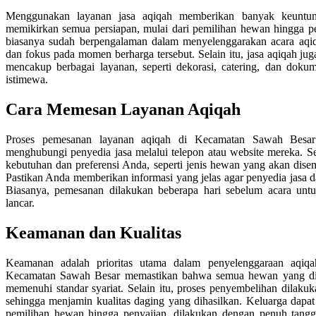
Menggunakan layanan jasa aqiqah memberikan banyak keuntung
memikirkan semua persiapan, mulai dari pemilihan hewan hingga pe
biasanya sudah berpengalaman dalam menyelenggarakan acara aqi
dan fokus pada momen berharga tersebut. Selain itu, jasa aqiqah j
mencakup berbagai layanan, seperti dekorasi, catering, dan doku
istimewa.
Cara Memesan Layanan Aqiqah
Proses pemesanan layanan aqiqah di Kecamatan Sawah Besar
menghubungi penyedia jasa melalui telepon atau website mereka. Se
kebutuhan dan preferensi Anda, seperti jenis hewan yang akan dis
Pastikan Anda memberikan informasi yang jelas agar penyedia jasa 
Biasanya, pemesanan dilakukan beberapa hari sebelum acara unt
lancar.
Keamanan dan Kualitas
Keamanan adalah prioritas utama dalam penyelenggaraan aqiqah
Kecamatan Sawah Besar memastikan bahwa semua hewan yang dig
memenuhi standar syariat. Selain itu, proses penyembelihan dilaku
sehingga menjamin kualitas daging yang dihasilkan. Keluarga dapat
pemilihan hewan hingga penyajian, dilakukan dengan penuh tang