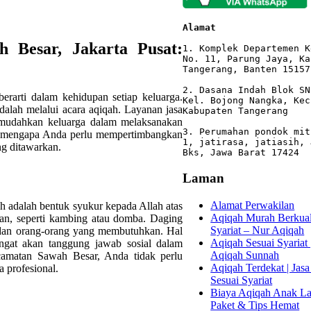
Alamat 
 Besar, Jakarta Pusat:
1. Komplek Departemen K
No. 11, Parung Jaya, Ka
Tangerang, Banten 15157

2. Dasana Indah Blok SN
rarti dalam kehidupan setiap keluarga.
Kel. Bojong Nangka, Kec
adalah melalui acara aqiqah. Layanan jasa
Kabupaten Tangerang

emudahkan keluarga dalam melaksanakan
3. Perumahan pondok mit
has mengapa Anda perlu mempertimbangkan
1, jatirasa, jatiasih, 
ng ditawarkan.
Bks, Jawa Barat 17424
Laman
Alamat Perwakilan
h adalah bentuk syukur kepada Allah atas
Aqiqah Murah Berkuali
an, seperti kambing atau domba. Daging
Syariat – Nur Aqiqah
 dan orang-orang yang membutuhkan. Hal
Aqiqah Sesuai Syariat 
ingat akan tanggung jawab sosial dalam
Aqiqah Sunnah
camatan Sawah Besar, Anda tidak perlu
Aqiqah Terdekat | Jasa
a profesional.
Sesuai Syariat
Biaya Aqiqah Anak Lak
Paket & Tips Hemat