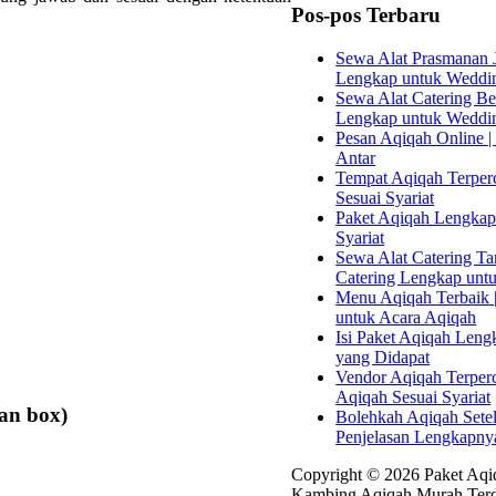
Pos-pos Terbaru
Sewa Alat Prasmanan J
Lengkap untuk Weddi
Sewa Alat Catering Bek
Lengkap untuk Weddi
Pesan Aqiqah Online | 
Antar
Tempat Aqiqah Terperc
Sesuai Syariat
Paket Aqiqah Lengkap 
Syariat
Sewa Alat Catering Tan
Catering Lengkap unt
Menu Aqiqah Terbaik |
untuk Acara Aqiqah
Isi Paket Aqiqah Leng
yang Didapat
Vendor Aqiqah Terper
Aqiqah Sesuai Syariat
an box)
Bolehkah Aqiqah Sete
Penjelasan Lengkapny
Copyright © 2026 Paket Aqiq
Kambing Aqiqah Murah Terd