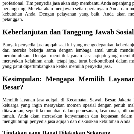
profesional. Tim penyedia jasa akan siap membantu Anda sepanjang p
berlangsung. Mereka akan menjawab setiap pertanyaan Anda dan me
kebutuhan Anda. Dengan pelayanan yang baik, Anda akan mera
pelanggan.
Keberlanjutan dan Tanggung Jawab Sosial
Banyak penyedia jasa aqiqah saat ini yang mengedepankan keberlanj
dari mereka bekerja sama dengan lembaga amal untuk mendist
membutuhkan. Dengan memilih layanan jasa aqiqah yang memiliki
merayakan kelahiran anak, tetapi juga turut berkontribusi dalam m
yang patut dipertimbangkan ketika memilih penyedia jasa.
Kesimpulan: Mengapa Memilih Layanan
Besar?
Memilih layanan jasa aqiqah di Kecamatan Sawah Besar, Jakarta P
keluarga yang ingin merayakan momen spesial dengan penuh ma
ditawarkan, seperti kemudahan dalam pemesanan, keamanan, pilihan
ramah, Anda akan merasakan kenyamanan dan kepuasan dalam s
menghubungi penyedia jasa aqiqah dan diskusikan kebutuhan Anda.
Tindakan yang Dapat Dilakukan Sekarang