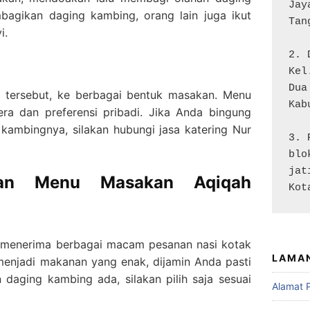
Jay
agikan daging kambing, orang lain juga ikut
Tan
i.
2. 
Kel
Dua

 tersebut, ke berbagai bentuk masakan. Menu
Kab
ra dan preferensi pribadi. Jika Anda bingung
kambingnya, silakan hubungi jasa katering Nur
3. 
blo
jat
dan Menu Masakan Aqiqah
Kot
ap menerima berbagai macam pesanan nasi kotak
LAMA
menjadi makanan yang enak, dijamin Anda pasti
daging kambing ada, silakan pilih saja sesuai
Alamat 