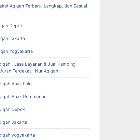
aket Aqiqah Terbaru, Lengkap, dan Sesuai
iqah Depok
iqah Jakarta
iqah Yogyakarta
qiqah , Jasa Layanan & Jual Kambing
Murah Terdekat | Nur Aqiqah
qiqah Anak Laki
qiqah Anak Perempuan
qiqah Depok
qiqah Jakarta
qiqah yogyakarta