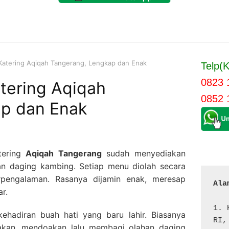
atering Aqiqah Tangerang, Lengkap dan Enak
Telp(K
0823 
tering Aqiqah
0852 
p dan Enak
tering
Aqiqah Tangerang
sudah menyediakan
n daging kambing. Setiap menu diolah secara
rpengalaman. Rasanya dijamin enak, meresap
Ala
r.
1. 
ehadiran buah hati yang baru lahir. Biasanya
RI,
akan, mendoakan lalu membagi olahan daging