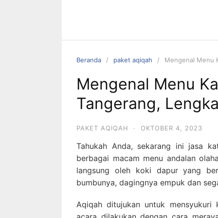
Beranda
paket aqiqah
Mengenal Menu K
Mengenal Menu Ka
Tangerang, Lengka
PAKET AQIQAH
·
OKTOBER 4, 2023
Tahukah Anda, sekarang ini jasa ka
berbagai macam menu andalan olaha
langsung oleh koki dapur yang be
bumbunya, dagingnya empuk dan sega
Aqiqah ditujukan untuk mensyukuri k
acara dilakukan dengan cara meray