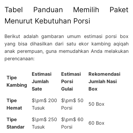
Tabel Panduan Memilih Paket
Menurut Kebutuhan Porsi
Berikut adalah gambaran umum estimasi porsi box
yang bisa dihasilkan dari satu ekor kambing aqiqah
anak perempuan, guna memudahkan Anda melakukan
perencanaan:
Estimasi
Estimasi
Rekomendasi
Tipe
Jumlah
Porsi
Jumlah Nasi
Kambing
Sate
Gulai
Box
Tipe
$\pm$
200
$\pm$
50
50 Box
Hemat
Tusuk
Porsi
Tipe
$\pm$
250
$\pm$
60
60 Box
Standar
Tusuk
Porsi