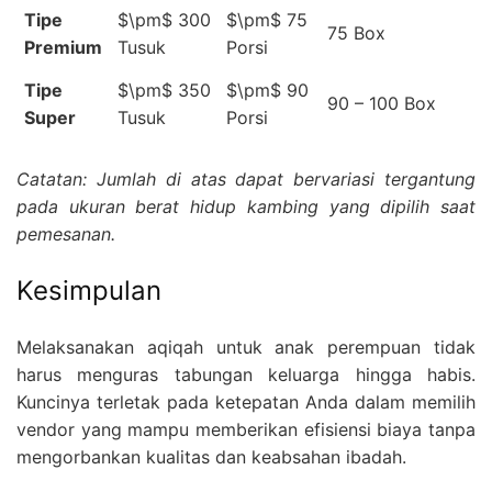
Tipe
$\pm$
300
$\pm$
75
75 Box
Premium
Tusuk
Porsi
Tipe
$\pm$
350
$\pm$
90
90 – 100 Box
Super
Tusuk
Porsi
Catatan: Jumlah di atas dapat bervariasi tergantung
pada ukuran berat hidup kambing yang dipilih saat
pemesanan.
Kesimpulan
Melaksanakan aqiqah untuk anak perempuan tidak
harus menguras tabungan keluarga hingga habis.
Kuncinya terletak pada ketepatan Anda dalam memilih
vendor yang mampu memberikan efisiensi biaya tanpa
mengorbankan kualitas dan keabsahan ibadah.