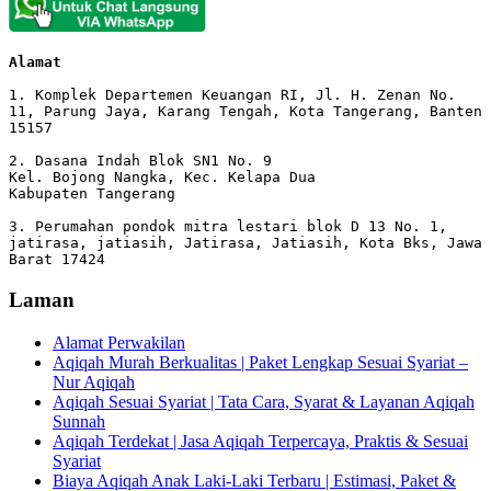
Alamat 
1. Komplek Departemen Keuangan RI, Jl. H. Zenan No. 
11, Parung Jaya, Karang Tengah, Kota Tangerang, Banten 
15157

2. Dasana Indah Blok SN1 No. 9

Kel. Bojong Nangka, Kec. Kelapa Dua

Kabupaten Tangerang

3. Perumahan pondok mitra lestari blok D 13 No. 1, 
jatirasa, jatiasih, Jatirasa, Jatiasih, Kota Bks, Jawa 
Barat 17424
Laman
Alamat Perwakilan
Aqiqah Murah Berkualitas | Paket Lengkap Sesuai Syariat –
Nur Aqiqah
Aqiqah Sesuai Syariat | Tata Cara, Syarat & Layanan Aqiqah
Sunnah
Aqiqah Terdekat | Jasa Aqiqah Terpercaya, Praktis & Sesuai
Syariat
Biaya Aqiqah Anak Laki-Laki Terbaru | Estimasi, Paket &