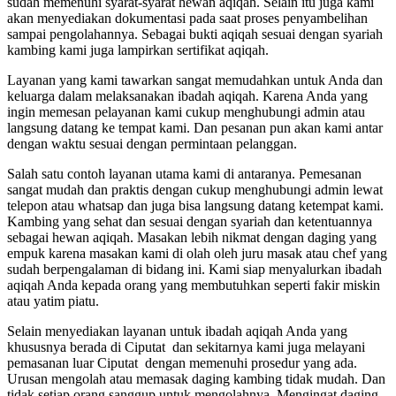
sudah memenuhi syarat-syarat hewan aqiqah. Selain itu juga kami
akan menyediakan dokumentasi pada saat proses penyambelihan
sampai pengolahannya. Sebagai bukti aqiqah sesuai dengan syariah
kambing kami juga lampirkan sertifikat aqiqah.
Layanan yang kami tawarkan sangat memudahkan untuk Anda dan
keluarga dalam melaksanakan ibadah aqiqah. Karena Anda yang
ingin memesan pelayanan kami cukup menghubungi admin atau
langsung datang ke tempat kami. Dan pesanan pun akan kami antar
dengan waktu sesuai dengan permintaan pelanggan.
Salah satu contoh layanan utama kami di antaranya. Pemesanan
sangat mudah dan praktis dengan cukup menghubungi admin lewat
telepon atau whatsap dan juga bisa langsung datang ketempat kami.
Kambing yang sehat dan sesuai dengan syariah dan ketentuannya
sebagai hewan aqiqah. Masakan lebih nikmat dengan daging yang
empuk karena masakan kami di olah oleh juru masak atau chef yang
sudah berpengalaman di bidang ini. Kami siap menyalurkan ibadah
aqiqah Anda kepada orang yang membutuhkan seperti fakir miskin
atau yatim piatu.
Selain menyediakan layanan untuk ibadah aqiqah Anda yang
khususnya berada di Ciputat dan sekitarnya kami juga melayani
pemasanan luar Ciputat dengan memenuhi prosedur yang ada.
Urusan mengolah atau memasak daging kambing tidak mudah. Dan
tidak setiap orang sanggup untuk mengolahnya. Mengingat daging