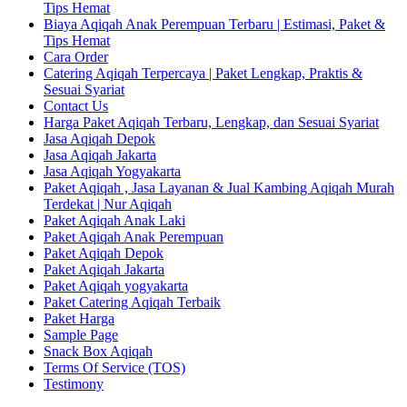
Tips Hemat
Biaya Aqiqah Anak Perempuan Terbaru | Estimasi, Paket &
Tips Hemat
Cara Order
Catering Aqiqah Terpercaya | Paket Lengkap, Praktis &
Sesuai Syariat
Contact Us
Harga Paket Aqiqah Terbaru, Lengkap, dan Sesuai Syariat
Jasa Aqiqah Depok
Jasa Aqiqah Jakarta
Jasa Aqiqah Yogyakarta
Paket Aqiqah , Jasa Layanan & Jual Kambing Aqiqah Murah
Terdekat | Nur Aqiqah
Paket Aqiqah Anak Laki
Paket Aqiqah Anak Perempuan
Paket Aqiqah Depok
Paket Aqiqah Jakarta
Paket Aqiqah yogyakarta
Paket Catering Aqiqah Terbaik
Paket Harga
Sample Page
Snack Box Aqiqah
Terms Of Service (TOS)
Testimony