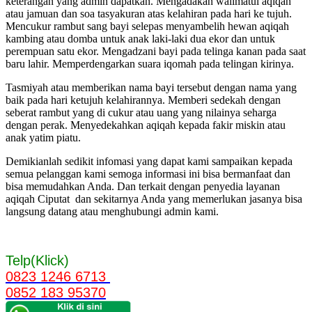
keterangan yang admin dapatkan. Mengadakan walimatul aqiqah
atau jamuan dan soa tasyakuran atas kelahiran pada hari ke tujuh.
Mencukur rambut sang bayi selepas menyambelih hewan aqiqah
kambing atau domba untuk anak laki-laki dua ekor dan untuk
perempuan satu ekor. Mengadzani bayi pada telinga kanan pada saat
baru lahir. Memperdengarkan suara iqomah pada telingan kirinya.
Tasmiyah atau memberikan nama bayi tersebut dengan nama yang
baik pada hari ketujuh kelahirannya. Memberi sedekah dengan
seberat rambut yang di cukur atau uang yang nilainya seharga
dengan perak. Menyedekahkan aqiqah kepada fakir miskin atau
anak yatim piatu.
Demikianlah sedikit infomasi yang dapat kami sampaikan kepada
semua pelanggan kami semoga informasi ini bisa bermanfaat dan
bisa memudahkan Anda. Dan terkait dengan penyedia layanan
aqiqah Ciputat dan sekitarnya Anda yang memerlukan jasanya bisa
langsung datang atau menghubungi admin kami.
Telp(Klick)
0823 1246 6713
0852 183 95370