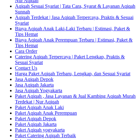
Nur Aqiqah
Aqiqah Sesuai Syariat | Tata Cara, Syarat & Layanan Aqiqah
Sunnah
Aqiqah Terdekat | Jasa Aqiqah Terpercaya, Praktis & Sesuai
Syariat
Biaya Aqiqah Anak Laki-Laki Terbaru | Estimasi, Paket &
Tips Hemat
Biaya Aqiqah Anak Perempuan Terbaru | Estimasi, Paket &
Tips Hemat
Cara Order
Catering Aqiqah Terpercaya | Paket Lengkap, Praktis &
Sesuai Syariat
Contact Us
Harga Paket Aqiqah Terbaru, Lengkap, dan Sesuai Syariat
Jasa Aqiqah Depok
Jasa Aqiqah Jakarta
Jasa Aqiqah Yogyakarta
Paket Aqiqah , Jasa Layanan & Jual Kambing Aqiqah Murah
Terdekat | Nur Aqiqah
Paket Aqiqah Anak Laki
Paket Aqiqah Anak Perempuan
Paket Aqiqah Depok
Paket Aqiqah Jakarta
Paket Aqiqah yogyakarta
Paket Catering Aqiqah Terbaik