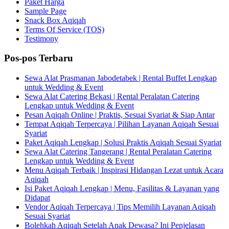
Paket Harga
Sample Page
Snack Box Aqiqah
Terms Of Service (TOS)
Testimony
Pos-pos Terbaru
Sewa Alat Prasmanan Jabodetabek | Rental Buffet Lengkap
untuk Wedding & Event
Sewa Alat Catering Bekasi | Rental Peralatan Catering
Lengkap untuk Wedding & Event
Pesan Aqiqah Online | Praktis, Sesuai Syariat & Siap Antar
Tempat Aqiqah Terpercaya | Pilihan Layanan Aqiqah Sesuai
Syariat
Paket Aqiqah Lengkap | Solusi Praktis Aqiqah Sesuai Syariat
Sewa Alat Catering Tangerang | Rental Peralatan Catering
Lengkap untuk Wedding & Event
Menu Aqiqah Terbaik | Inspirasi Hidangan Lezat untuk Acara
Aqiqah
Isi Paket Aqiqah Lengkap | Menu, Fasilitas & Layanan yang
Didapat
Vendor Aqiqah Terpercaya | Tips Memilih Layanan Aqiqah
Sesuai Syariat
Bolehkah Aqiqah Setelah Anak Dewasa? Ini Penjelasan