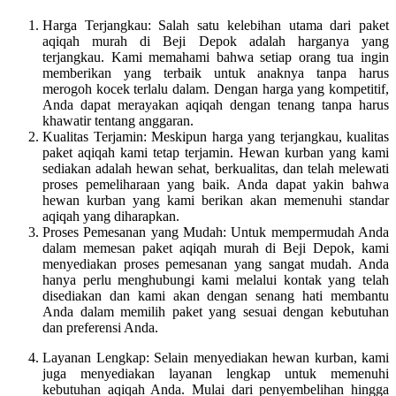
Harga Terjangkau: Salah satu kelebihan utama dari paket
aqiqah murah di Beji Depok adalah harganya yang
terjangkau. Kami memahami bahwa setiap orang tua ingin
memberikan yang terbaik untuk anaknya tanpa harus
merogoh kocek terlalu dalam. Dengan harga yang kompetitif,
Anda dapat merayakan aqiqah dengan tenang tanpa harus
khawatir tentang anggaran.
Kualitas Terjamin: Meskipun harga yang terjangkau, kualitas
paket aqiqah kami tetap terjamin. Hewan kurban yang kami
sediakan adalah hewan sehat, berkualitas, dan telah melewati
proses pemeliharaan yang baik. Anda dapat yakin bahwa
hewan kurban yang kami berikan akan memenuhi standar
aqiqah yang diharapkan.
Proses Pemesanan yang Mudah: Untuk mempermudah Anda
dalam memesan paket aqiqah murah di Beji Depok, kami
menyediakan proses pemesanan yang sangat mudah. Anda
hanya perlu menghubungi kami melalui kontak yang telah
disediakan dan kami akan dengan senang hati membantu
Anda dalam memilih paket yang sesuai dengan kebutuhan
dan preferensi Anda.
Layanan Lengkap: Selain menyediakan hewan kurban, kami
juga menyediakan layanan lengkap untuk memenuhi
kebutuhan aqiqah Anda. Mulai dari penyembelihan hingga