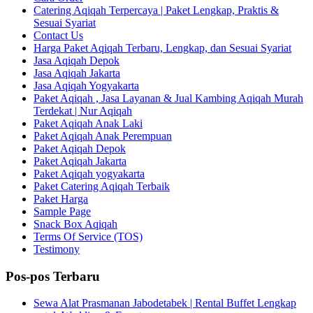
Catering Aqiqah Terpercaya | Paket Lengkap, Praktis &
Sesuai Syariat
Contact Us
Harga Paket Aqiqah Terbaru, Lengkap, dan Sesuai Syariat
Jasa Aqiqah Depok
Jasa Aqiqah Jakarta
Jasa Aqiqah Yogyakarta
Paket Aqiqah , Jasa Layanan & Jual Kambing Aqiqah Murah
Terdekat | Nur Aqiqah
Paket Aqiqah Anak Laki
Paket Aqiqah Anak Perempuan
Paket Aqiqah Depok
Paket Aqiqah Jakarta
Paket Aqiqah yogyakarta
Paket Catering Aqiqah Terbaik
Paket Harga
Sample Page
Snack Box Aqiqah
Terms Of Service (TOS)
Testimony
Pos-pos Terbaru
Sewa Alat Prasmanan Jabodetabek | Rental Buffet Lengkap