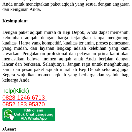
Anda untuk menciptakan paket aqiqah yang sesuai dengan anggaran
dan keinginan Anda.
Kesimpulan:
Dengan paket aqiqah murah di Beji Depok, Anda dapat memenuhi
kebutuhan aqiqah dengan harga terjangkau tanpa mengurangi
kualitas. Harga yang kompetitif, kualitas terjamin, proses pemesanan
yang mudah, dan layanan lengkap adalah kelebihan yang kami
tawarkan. Pengalaman profesional dan pelayanan prima kami akan
memastikan bahwa momen aqiqah anak Anda berjalan dengan
lancar dan berkesan. Selanjutnya, Jangan ragu untuk menghubungi
kami dan pesan paket aqiqah murah di Beji Depok sekarang juga.
Segera wujudkan momen aqiqah yang berharga dan syahdu bagi
keluarga Anda.
Telp(Klick)
0823 1246 6713
0852 183 95370
Alamat 