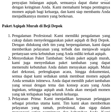
penyajian hidangan aqiqah, semuanya dapat diatur sesuai
dengan keinginan Anda. Kami memahami betapa pentingnya
momen aqiqah bagi keluarga, dan kami siap membantu Anda
menjadikannya momen yang berkesan.
Paket Aqiqah Murah di Beji Depok
Pengalaman Profesional: Kami memiliki pengalaman yang
cukup dalam menyelenggarakan paket aqiqah di Beji Depok.
Dengan didukung oleh tim yang berpengalaman, kami dapat
memberikan pelayanan yang terbaik dan menjawab segala
pertanyaan serta kebutuhan yang Anda miliki terkait aqiqah.
Menyediakan Paket Tambahan: Selain paket aqiqah murah,
kami juga menyediakan paket tambahan yang dapat
memenuhi kebutuhan Anda dalam merayakan aqiqah. Mulai
dari dekorasi, perlengkapan acara, hingga dokumentasi,
semua dapat kami sediakan untuk membuat momen aqiqah
Anda semakin istimewa. Anda dapat memilih paket tambahan
yang sesuai dengan tema dan konsep acara yang Anda
inginkan, sehingga aqiqah anak Anda akan menjadi momen
yang tak terlupakan bagi seluruh keluarga.
Pelayanan Prima: Kami menjadikan kepuasan pelanggan
sebagai prioritas utama kami. Tim kami akan memberikan
pelayanan yang ramah, profesional, dan sigap dalam