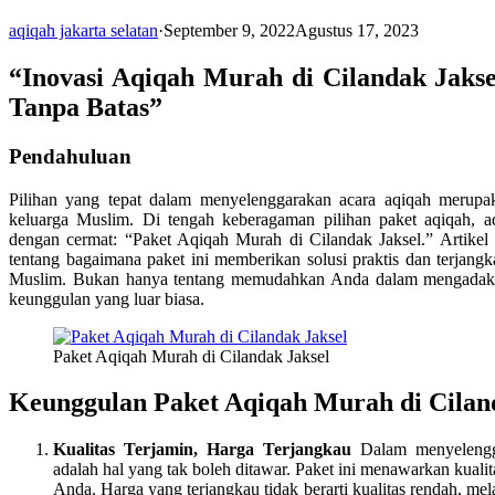
aqiqah jakarta selatan
·
September 9, 2022
Agustus 17, 2023
“Inovasi Aqiqah Murah di Cilandak Jaks
Tanpa Batas”
Pendahuluan
Pilihan yang tepat dalam menyelenggarakan acara aqiqah merupak
keluarga Muslim. Di tengah keberagaman pilihan paket aqiqah, 
dengan cermat: “Paket Aqiqah Murah di Cilandak Jaksel.” Artikel
tentang bagaimana paket ini memberikan solusi praktis dan terjan
Muslim. Bukan hanya tentang memudahkan Anda dalam mengadakan
keunggulan yang luar biasa.
Paket Aqiqah Murah di Cilandak Jaksel
Keunggulan Paket Aqiqah Murah di Cilan
Kualitas Terjamin, Harga Terjangkau
Dalam menyelengga
adalah hal yang tak boleh ditawar. Paket ini menawarkan kuali
Anda. Harga yang terjangkau tidak berarti kualitas rendah, 