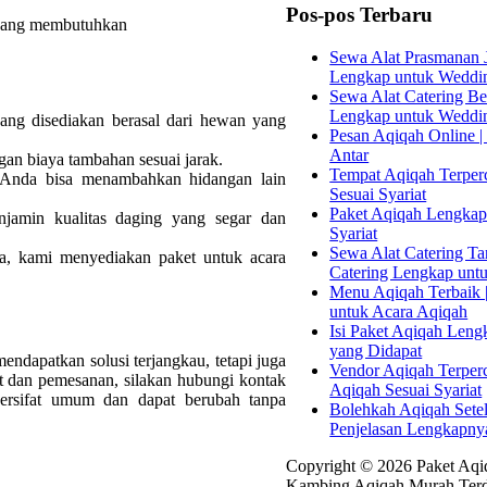
Pos-pos Terbaru
 yang membutuhkan
Sewa Alat Prasmanan J
Lengkap untuk Weddi
Sewa Alat Catering Bek
Lengkap untuk Weddi
ng disediakan berasal dari hewan yang
Pesan Aqiqah Online | 
Antar
gan biaya tambahan sesuai jarak.
Tempat Aqiqah Terperc
Anda bisa menambahkan hidangan lain
Sesuai Syariat
Paket Aqiqah Lengkap 
amin kualitas daging yang segar dan
Syariat
Sewa Alat Catering Tan
a, kami menyediakan paket untuk acara
Catering Lengkap unt
Menu Aqiqah Terbaik |
untuk Acara Aqiqah
Isi Paket Aqiqah Leng
yang Didapat
ndapatkan solusi terjangkau, tetapi juga
Vendor Aqiqah Terper
ut dan pemesanan, silakan hubungi kontak
Aqiqah Sesuai Syariat
bersifat umum dan dapat berubah tanpa
Bolehkah Aqiqah Sete
Penjelasan Lengkapny
Copyright © 2026 Paket Aqiq
Kambing Aqiqah Murah Terd