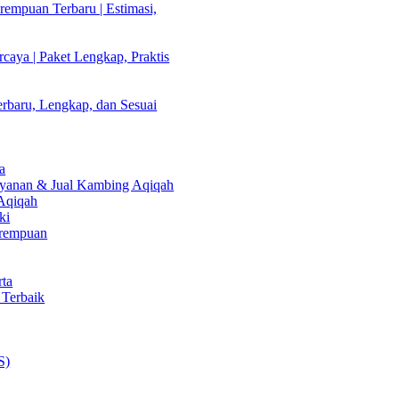
empuan Terbaru | Estimasi,
caya | Paket Lengkap, Praktis
rbaru, Lengkap, dan Sesuai
a
Layanan & Jual Kambing Aqiqah
 Aqiqah
ki
erempuan
rta
 Terbaik
S)