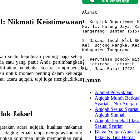
Alamat 
el: Nikmati Keistimewaan
1. Komplek Departemen K
No. 11, Parung Jaya, Ka
Tangerang, Banten 15157

2. Dasana Indah Blok SN
Kel. Bojong Nangka, Kec
Kabupaten Tangerang

an suatu keputusan penting bagi setiap
3. Perumahan pondok mit
ada satu yang patut Anda pertimbangkan
1, jatirasa, jatiasih, 
 ini akan membahas secara komprehensif
Bks, Jawa Barat 17424
gkau untuk momen penting dalam keluarga
 acara aqiqah, tapi juga menghadirkan
Laman
Alamat Perwakilan
Aqiqah Murah Berkuali
Syariat – Nur Aqiqah
Aqiqah Sesuai Syariat 
dak Jaksel
Aqiqah Sunnah
Aqiqah Terdekat | Jasa
Sesuai Syariat
rakan acara aqiqah, kualitas makanan
Biaya Aqiqah Anak Lak
tas daging terbaik tanpa menguras kantong
Paket & Tips Hemat
melainkan komitmen untuk memberikan yang