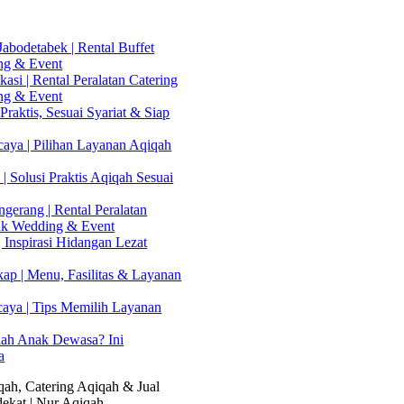
abodetabek | Rental Buffet
ng & Event
asi | Rental Peralatan Catering
ng & Event
Praktis, Sesuai Syariat & Siap
aya | Pilihan Layanan Aqiqah
| Solusi Praktis Aqiqah Sesuai
gerang | Rental Peralatan
uk Wedding & Event
 Inspirasi Hidangan Lezat
kap | Menu, Fasilitas & Layanan
caya | Tips Memilih Layanan
lah Anak Dewasa? Ini
a
ah, Catering Aqiqah & Jual
ekat | Nur Aqiqah