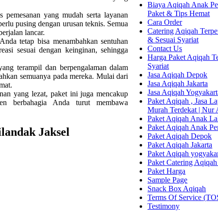
Biaya Aqiqah Anak Per
Paket & Tips Hemat
es pemesanan yang mudah serta layanan
Cara Order
perlu pusing dengan urusan teknis. Semua
Catering Aqiqah Terper
erjalan lancar.
& Sesuai Syariat
 Anda tetap bisa menambahkan sentuhan
Contact Us
reasi sesuai dengan keinginan, sehingga
Harga Paket Aqiqah Te
Syariat
ang terampil dan berpengalaman dalam
Jasa Aqiqah Depok
rahkan semuanya pada mereka. Mulai dari
Jasa Aqiqah Jakarta
mat.
Jasa Aqiqah Yogyakart
an yang lezat, paket ini juga mencakup
Paket Aqiqah , Jasa 
en berbahagia Anda turut membawa
Murah Terdekat | Nur
Paket Aqiqah Anak La
Paket Aqiqah Anak P
landak Jaksel
Paket Aqiqah Depok
Paket Aqiqah Jakarta
Paket Aqiqah yogyaka
Paket Catering Aqiqah
Paket Harga
Sample Page
Snack Box Aqiqah
Terms Of Service (TO
Testimony