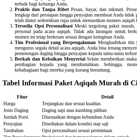
terbaik bagi keluarga Anda.
Praktis dan Tanpa Ribet
Pesan, bayar, dan nikmati. Pros
lengkap dari persiapan hingga penyajian membuat Anda tidak 
telah diatur sedemikian rupa untuk memastikan momen aqiqah b
Tersedia Opsi Personalisasi
Meski tergolong paket murah,
personal pada acara aqiqah. Tidak ada larangan untuk berk
momen ini tetap berkesan sesuai dengan keinginan Anda.
Tim Profesional yang Berpengalaman
Menghadirkan tim y
mengurus segala detail acara aqiqah, Anda bisa tenang menye
pemotongan daging hingga penyajian kepada tamu-tamu terhor
Berkah dan Kebaikan Menyertai
Selain memberikan makan
pembagian kepada yang membutuhkan. Sehingga, mom
kebahagiaan bagi mereka yang kurang beruntung.
Tabel Informasi Paket Aqiqah Murah di Ci
Fitur
Detail
Harga
Terjangkau dan sesuai kualitas
Jenis Daging
Daging sapi atau kambing pilihan
Jumlah Porsi
Disesuaikan dengan kebutuhan Anda
Penyajian
Disediakan dalam kondisi siap saji
Tambahan
Opsi personalisasi sesuai permintaan