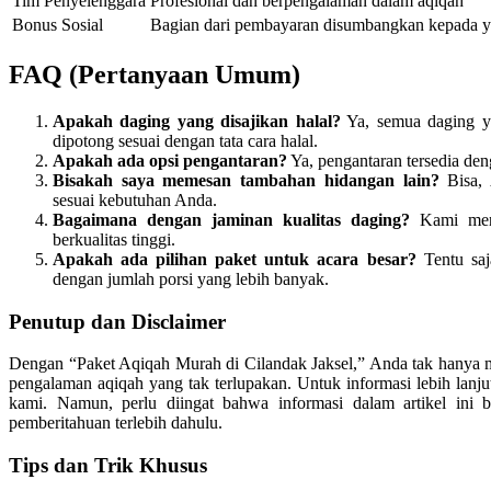
Tim Penyelenggara
Profesional dan berpengalaman dalam aqiqah
Bonus Sosial
Bagian dari pembayaran disumbangkan kepada
FAQ (Pertanyaan Umum)
Apakah daging yang disajikan halal?
Ya, semua daging ya
dipotong sesuai dengan tata cara halal.
Apakah ada opsi pengantaran?
Ya, pengantaran tersedia den
Bisakah saya memesan tambahan hidangan lain?
Bisa, 
sesuai kebutuhan Anda.
Bagaimana dengan jaminan kualitas daging?
Kami menj
berkualitas tinggi.
Apakah ada pilihan paket untuk acara besar?
Tentu saj
dengan jumlah porsi yang lebih banyak.
Penutup dan Disclaimer
Dengan “Paket Aqiqah Murah di Cilandak Jaksel,” Anda tak hanya me
pengalaman aqiqah yang tak terlupakan. Untuk informasi lebih lanj
kami. Namun, perlu diingat bahwa informasi dalam artikel ini 
pemberitahuan terlebih dahulu.
Tips dan Trik Khusus