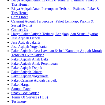
Biaya Aqiqah Anak Laki-Laki Terbaru | Estimasi, Paket &
Tips Hemat
Biaya Aqiqah Anak Perempuan Terbaru | Estimasi, Paket &
Tips Hemat
Cara Order
Catering Aqiqah Terpercaya | Paket Lengkap, Praktis &
Sesuai Syariat
Contact Us
Harga Paket Aqiqah Terbaru, Lengkap, dan Sesuai Syariat
Jasa Aqiqah Depok
Jasa Aqiqah Jakarta
Jasa Aqiqah Yogyakarta
Paket Aqiqah , Jasa Layanan & Jual Kambing Aqiqah Murah
Terdekat | Nur Aqiqah
Paket Aqiqah Anak Laki
Paket Aqiqah Anak Perempuan
Paket Aqiqah Depok
Paket Aqiqah Jakarta
Paket Aqiqah yogyakarta
Paket Catering Aqiqah Terbaik
Paket Harga
Sample Page
Snack Box Aqiqah
Terms Of Service (TOS)
Testimony