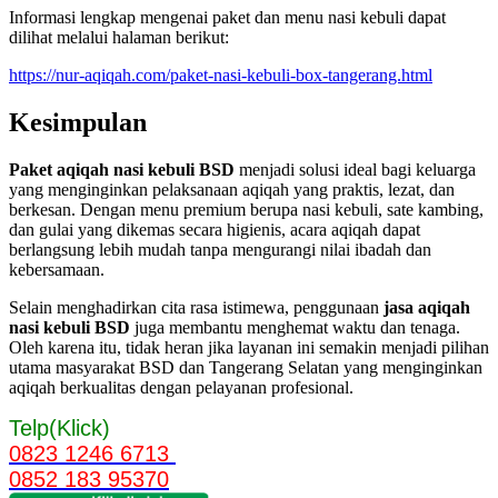
Informasi lengkap mengenai paket dan menu nasi kebuli dapat
dilihat melalui halaman berikut:
https://nur-aqiqah.com/paket-nasi-kebuli-box-tangerang.html
Kesimpulan
Paket aqiqah nasi kebuli BSD
menjadi solusi ideal bagi keluarga
yang menginginkan pelaksanaan aqiqah yang praktis, lezat, dan
berkesan. Dengan menu premium berupa nasi kebuli, sate kambing,
dan gulai yang dikemas secara higienis, acara aqiqah dapat
berlangsung lebih mudah tanpa mengurangi nilai ibadah dan
kebersamaan.
Selain menghadirkan cita rasa istimewa, penggunaan
jasa aqiqah
nasi kebuli BSD
juga membantu menghemat waktu dan tenaga.
Oleh karena itu, tidak heran jika layanan ini semakin menjadi pilihan
utama masyarakat BSD dan Tangerang Selatan yang menginginkan
aqiqah berkualitas dengan pelayanan profesional.
Telp(Klick)
0823 1246 6713
0852 183 95370