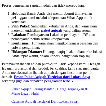
Proses pemesanan sangat mudah dan tidak merepotkan.
Hubungi Kami:
Anda bisa menghubungi tim layanan
pelanggan kami melalui telepon atau WhatsApp untuk
konsultasi.
Pilih Paket:
Sampaikan kebutuhan Anda, dan kami akan
merekomendasikan
paket aqiqah
yang paling sesuai.
Lakukan Pembayaran:
Lakukan pembayaran DP atau
pembayaran penuh sesuai kesepakatan.
Konfirmasi:
Tim kami akan mengkonfirmasi pesanan dan
jadwal pengiriman.
Hidangan Diantar:
Hidangan aqiqah akan diantar ke lokasi
Anda tepat waktu, dalam kondisi hangat dan siap saji.
Percayakan ibadah aqiqah putra-putri Anda kepada kami. Dengan
layanan profesional dan produk berkualitas, kami siap membantu
Anda melaksanakan ibadah aqiqah dengan lancar dan penuh
berkah.
Pesan Paket Aqiqah Terdekat dari Lokasi Saya
sekarang juga dan dapatkan pengalaman terbaik.
Paket Aqiqah Serang Banten | Harga Terjangkau &
Menu Lezat, Halal
Catering Aqiqah Terdekat Dari Lokasi Saya