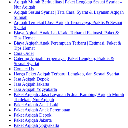
Aqiqah Murah Berkualitas | Paket Lengkap Sesuai Syariat –
Nur Aqiqah
Aqiqah Sesuai Syariat | Tata Cara, Syarat & Layanan Aqiqah
Sunnah
Aqiqah Terdekat | Jasa Aqiqah Terpercaya, Praktis & Sesuai
Syariat
Biaya Aqiqah Anak Laki-Laki Terbaru | Estimasi, Paket &
Tips Hemat
Biaya Aqiqah Anak Perempuan Terbaru | Estimasi, Paket &
Tips Hemat
Cara Order
Catering Aqiqah Terpercaya | Paket Lengkap, Praktis &
Sesuai Syariat
Contact Us
Harga Paket Aqiqah Terbaru, Lengkap, dan Sesuai Syariat
Jasa Aqiqah Depok
Jasa Aqiqah Jakarta
Jasa Aqiqah Yogyakarta
Paket Aqiqah , Jasa Layanan & Jual Kambing Aqiqah Murah
Terdekat | Nur Aqiqah
Paket Aqiqah Anak Laki
Paket Aqiqah Anak Perempuan
Paket Aqiqah Depok
Paket Aqiqah Jakarta
Paket Aqiqah yogyakarta