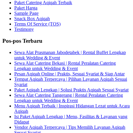
Paket Catering Aqiqah Terbaik
Paket Harga
Sample Page
Snack Box Aqiqah
Terms Of Service (TOS)
Testimony
Pos-pos Terbaru
Sewa Alat Prasmanan Jabodetabek | Rental Buffet Lengkap
untuk Wedding & Event
Sewa Alat Catering Bekasi | Rental Peralatan Catering
Lengkap untuk Wedding & Event
Pesan Aqiqah Online | Praktis, Sesuai Syariat & Siap Antar
Tempat Aqiqah Terpercaya | Pilihan Layanan Aqiqah Sesuai
Syariat
Paket Aqiqah Lengkap | Solusi Praktis Aqiqah Sesuai Syariat
Sewa Alat Catering Tangerang | Rental Peralatan Catering
Lengkap untuk Wedding & Event
Menu Aqiqah Terbaik | Inspirasi Hidangan Lezat untuk Acara
Aqiqah
Isi Paket Aqiqah Lengkap | Menu, Fasilitas & Layanan yang
Didapat
Vendor Aqiqah Terpercaya | Tips Memilih Layanan Aqiqah
Sesuai Syariat