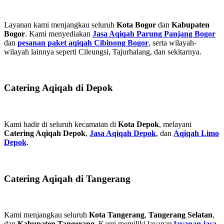
Layanan kami menjangkau seluruh
Kota Bogor
dan
Kabupaten
Bogor
. Kami menyediakan
Jasa Aqiqah Parung Panjang Bogor
dan
pesanan paket aqiqah Cibinong Bogor
, serta wilayah-
wilayah lainnya seperti Cileungsi, Tajurhalang, dan sekitarnya.
Catering Aqiqah di Depok
Kami hadir di seluruh kecamatan di
Kota Depok
, melayani
Catering Aqiqah Depok
,
Jasa Aqiqah Depok
, dan
Aqiqah Limo
Depok
.
Catering Aqiqah di Tangerang
Kami menjangkau seluruh
Kota Tangerang
,
Tangerang Selatan
,
dan
Kabupaten Tangerang
. Kami memiliki layanan
layanan jasa