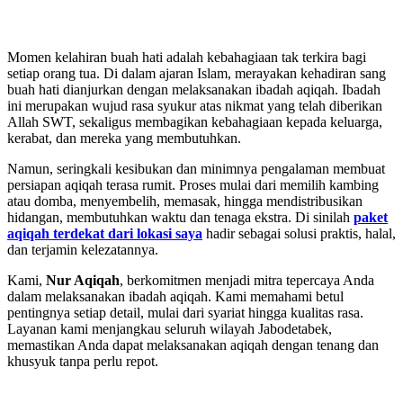
Momen kelahiran buah hati adalah kebahagiaan tak terkira bagi
setiap orang tua. Di dalam ajaran Islam, merayakan kehadiran sang
buah hati dianjurkan dengan melaksanakan ibadah aqiqah. Ibadah
ini merupakan wujud rasa syukur atas nikmat yang telah diberikan
Allah SWT, sekaligus membagikan kebahagiaan kepada keluarga,
kerabat, dan mereka yang membutuhkan.
Namun, seringkali kesibukan dan minimnya pengalaman membuat
persiapan aqiqah terasa rumit. Proses mulai dari memilih kambing
atau domba, menyembelih, memasak, hingga mendistribusikan
hidangan, membutuhkan waktu dan tenaga ekstra. Di sinilah
paket
aqiqah terdekat dari lokasi saya
hadir sebagai solusi praktis, halal,
dan terjamin kelezatannya.
Kami,
Nur Aqiqah
, berkomitmen menjadi mitra tepercaya Anda
dalam melaksanakan ibadah aqiqah. Kami memahami betul
pentingnya setiap detail, mulai dari syariat hingga kualitas rasa.
Layanan kami menjangkau seluruh wilayah Jabodetabek,
memastikan Anda dapat melaksanakan aqiqah dengan tenang dan
khusyuk tanpa perlu repot.