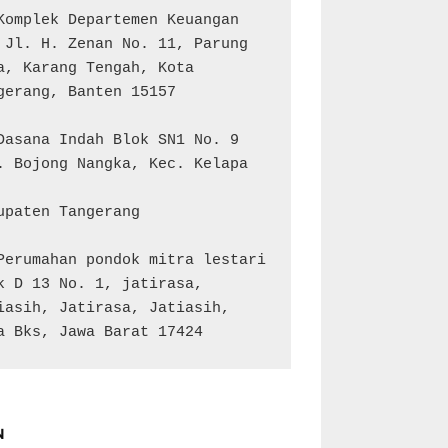
Komplek Departemen Keuangan 
 Jl. H. Zenan No. 11, Parung 
a, Karang Tengah, Kota 
gerang, Banten 15157

Dasana Indah Blok SN1 No. 9

. Bojong Nangka, Kec. Kelapa 
upaten Tangerang

Perumahan pondok mitra lestari 
k D 13 No. 1, jatirasa, 
iasih, Jatirasa, Jatiasih, 
a Bks, Jawa Barat 17424
N