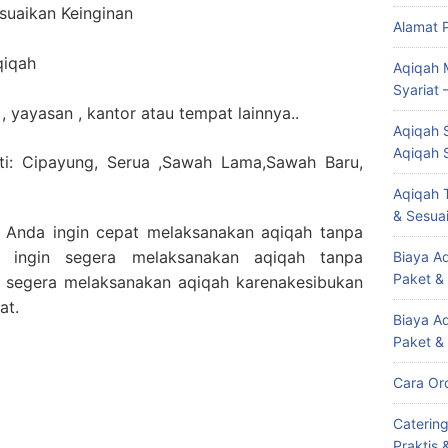
uaikan Keinginan
Alamat 
qiqah
Aqiqah 
Syariat 
, yayasan , kantor atau tempat lainnya..
Aqiqah S
Aqiqah 
uti: Cipayung, Serua ,Sawah Lama,Sawah Baru,
Aqiqah T
& Sesuai
. Anda ingin cepat melaksanakan aqiqah tanpa
 ingin segera melaksanakan aqiqah tanpa
Biaya Aq
Paket &
 segera melaksanakan aqiqah karenakesibukan
at.
Biaya A
Paket &
Cara Or
Caterin
Praktis 