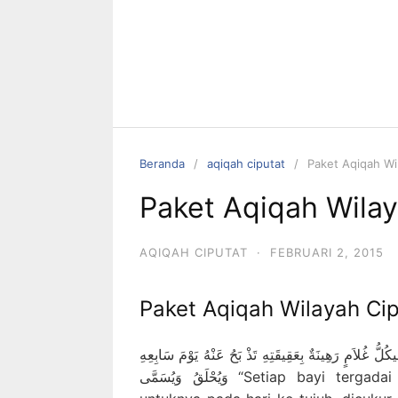
Beranda
aqiqah ciputat
Paket Aqiqah Wi
Paket Aqiqah Wilay
AQIQAH CIPUTAT
·
FEBRUARI 2, 2015
Paket Aqiqah Wilayah Cip
يكُلُّ غُلاَمٍ رَهِينَةٌ بِعَقِيقَتِهِ تَذْ بَحُ عَنْهُ يَوْمَ سَابِعِهِ
وَيُحْلَقُ وَيُسَمَّى “Setiap bayi tergadai dengan aqiqahnya, disembelihkan (kambing)