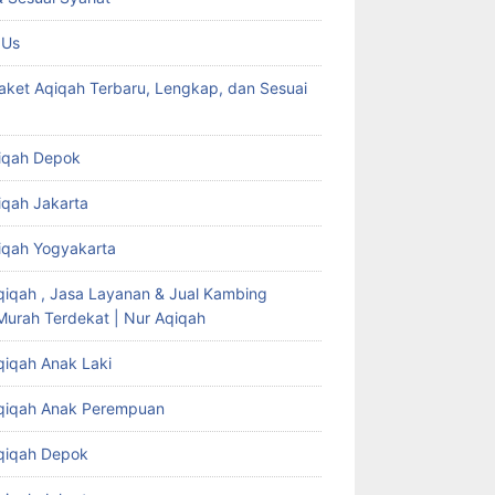
 Us
aket Aqiqah Terbaru, Lengkap, dan Sesuai
iqah Depok
iqah Jakarta
iqah Yogyakarta
qiqah , Jasa Layanan & Jual Kambing
Murah Terdekat | Nur Aqiqah
qiqah Anak Laki
qiqah Anak Perempuan
qiqah Depok