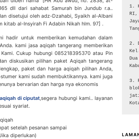
 dan diberi nama” [HR Abu awud, no. 2838, at-
1. 
165 dll dari sahabat Samurah bin Jundub r.a..
RI,
dan disetujui oleh adz-Dzahabi, Syaikh al-Albani
Jay
kitab al-Insyirah Fi Adabin Nikah hlm. 97] .
Tan
Kami hadir untuk memberikan kemudahan dalam
2. 
 Anda. kami jasa aqiqah tangerang memberikan
Kel
 Kami. Cukup hubungi 085218395370 atau Pin
Dua

n diskusikan pilihan paket Aqiqah tangerang
Kab
lengkap, paket dan harga aqiqah pilihan Anda,
ostumer kami sudah membuktikannya. kami juga
3. 
enunya bervarian dan harga nya ekonomis
blo
jat
 aqiqah di ciputat
,segera hubungi kami.. layanan
Kot
suai syariat.
qiqah
pat setelah pesanan sampai
LAMA
ika diperlukan)