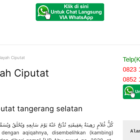
layah Ciputat
Telp(K
0823 
ah Ciputat
0852 
utat tangerang selatan
كُلُّ غُلاَمٍ رَهِينَةٌ بِعَقِيقَتِهِ تُذْبَحُ عَنْهُ يَوْمَ سَابِعِهِ وَيُحْلَقُ وَيُسَمَّ
Ala