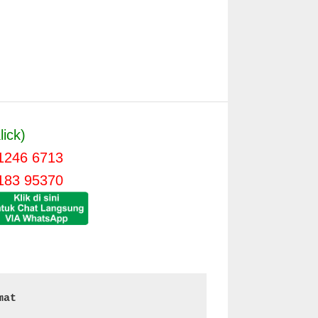
lick)
1246 6713
183 95370
mat 