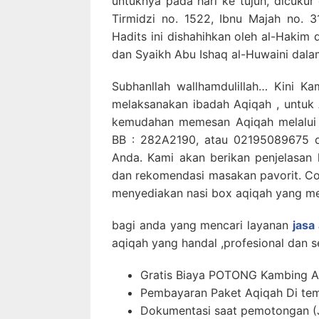
untuknya pada hari ke tujuh, dicukur
Tirmidzi no. 1522, Ibnu Majah no. 3
Hadits ini dishahihkan oleh al-Hakim 
dan Syaikh Abu Ishaq al-Huwaini dalam 
Subhanllah wallhamdulillah… Kini 
melaksanakan ibadah Aqiqah , untuk
kemudahan memesan Aqiqah melalui
BB : 282A2190, atau 02195089675 da
Anda. Kami akan berikan penjelasan 
dan rekomendasi masakan pavorit. C
menyediakan nasi box aqiqah yang m
bagi anda yang mencari layanan
jasa
aqiqah yang handal ,profesional dan se
Gratis Biaya POTONG Kambing A
Pembayaran Paket Aqiqah Di tem
Dokumentasi saat pemotongan (J