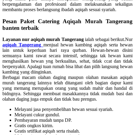
berpengalaman dan profesioanl dalam melaksanakan sekaligus
membantu proses berlangsung ibadah aqiqah sesuai syariah.
Pesan Paket Catering Aqiqah Murah Tangerang
banten terbaik
Layanan nur aqiqah murah Tangerang
ialah sebagai berikut.Nur
aqiqah Tangerang
menjual hewan kambing aqiqah serta hewan
lain untuk keperluan hari raya qurban. Hewan-hewan disini
semuanya kami rawat secara intensif, sehingga tak hewan kami
menghasilkan hewan yng berkualitas, sehat, tidak ccat dan tidak
berpenyakit. Apalagi tuan rumah bisa lihat dan pilih langsung hewan
kambing yang diinginkan.
Berbagai macam olahan daging maupun olahan masakan aqiqah
murah tangerang lainnya telah ditangani oleh bagian dapur kami
yang memang merupakan orang yang sudah mahir dan handal di
bidngnya. Sehingga membuat masakkannya tidak mudah basi dan
olahan daging juga empuk dan tidak bau prengus.
Melayani jasa penyembelihan hewan sesuai syariah.
Melayani cukur gundul.
Pembayaran mudah tanpa DP.
Gratis ongkos kirim.
Gratis srtifikat aqiqah serta risalah.