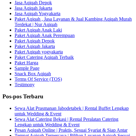
Jasa Aqiqah Depok
Jasa Aqiqah Jakarta
Jasa Aqiqah Yogyakarta
Paket Aqiqah , Jasa Layanan & Jual Kambing Aqiqah Murah
Terdekat | Nur Aqiqah
Paket Aqiqah Anak Laki
Paket Aqiqah Anak Perempuan
Paket Aqiqah Depok
Paket Aqiqah Jakarta
Paket Aqiqah yogyakarta
Paket Catering Aqiqah Terbaik
Paket Harga
Sample Page
Snack Box Aqiqah
Terms Of Service (TOS)
Testimony
Pos-pos Terbaru
Sewa Alat Prasmanan Jabodetabek | Rental Buffet Lengkap
untuk Wedding & Event
Sewa Alat Catering Bekasi | Rental Peralatan Catering
Lengkap untuk Wedding & Event
Pesan Aqiqah Online | Praktis, Sesuai Syariat & Siap Antar
Tempat Aqiqah Terpercaya | Pilihan Layanan Aqiqah Sesuai