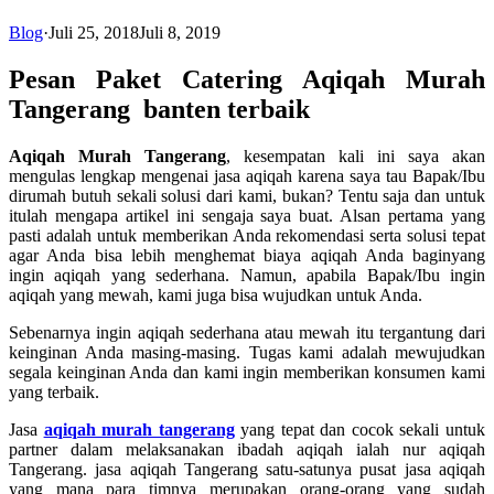
Blog
·
Juli 25, 2018
Juli 8, 2019
Pesan Paket Catering Aqiqah Murah
Tangerang banten terbaik
Aqiqah Murah Tangerang
, kesempatan kali ini saya akan
mengulas lengkap mengenai jasa aqiqah karena saya tau Bapak/Ibu
dirumah butuh sekali solusi dari kami, bukan? Tentu saja dan untuk
itulah mengapa artikel ini sengaja saya buat. Alsan pertama yang
pasti adalah untuk memberikan Anda rekomendasi serta solusi tepat
agar Anda bisa lebih menghemat biaya aqiqah Anda baginyang
ingin aqiqah yang sederhana. Namun, apabila Bapak/Ibu ingin
aqiqah yang mewah, kami juga bisa wujudkan untuk Anda.
Sebenarnya ingin aqiqah sederhana atau mewah itu tergantung dari
keinginan Anda masing-masing. Tugas kami adalah mewujudkan
segala keinginan Anda dan kami ingin memberikan konsumen kami
yang terbaik.
Jasa
aqiqah murah tangerang
yang tepat dan cocok sekali untuk
partner dalam melaksanakan ibadah aqiqah ialah nur aqiqah
Tangerang. jasa aqiqah Tangerang satu-satunya pusat jasa aqiqah
yang mana para timnya merupakan orang-orang yang sudah