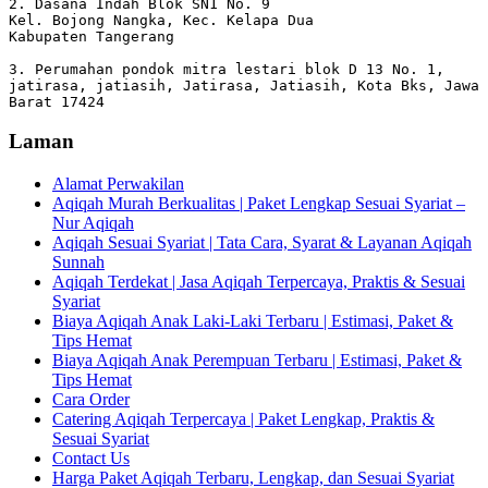
2. Dasana Indah Blok SN1 No. 9

Kel. Bojong Nangka, Kec. Kelapa Dua

Kabupaten Tangerang

3. Perumahan pondok mitra lestari blok D 13 No. 1, 
jatirasa, jatiasih, Jatirasa, Jatiasih, Kota Bks, Jawa 
Barat 17424
Laman
Alamat Perwakilan
Aqiqah Murah Berkualitas | Paket Lengkap Sesuai Syariat –
Nur Aqiqah
Aqiqah Sesuai Syariat | Tata Cara, Syarat & Layanan Aqiqah
Sunnah
Aqiqah Terdekat | Jasa Aqiqah Terpercaya, Praktis & Sesuai
Syariat
Biaya Aqiqah Anak Laki-Laki Terbaru | Estimasi, Paket &
Tips Hemat
Biaya Aqiqah Anak Perempuan Terbaru | Estimasi, Paket &
Tips Hemat
Cara Order
Catering Aqiqah Terpercaya | Paket Lengkap, Praktis &
Sesuai Syariat
Contact Us
Harga Paket Aqiqah Terbaru, Lengkap, dan Sesuai Syariat