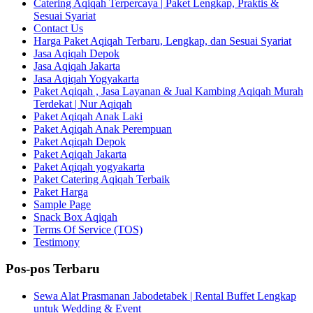
Catering Aqiqah Terpercaya | Paket Lengkap, Praktis &
Sesuai Syariat
Contact Us
Harga Paket Aqiqah Terbaru, Lengkap, dan Sesuai Syariat
Jasa Aqiqah Depok
Jasa Aqiqah Jakarta
Jasa Aqiqah Yogyakarta
Paket Aqiqah , Jasa Layanan & Jual Kambing Aqiqah Murah
Terdekat | Nur Aqiqah
Paket Aqiqah Anak Laki
Paket Aqiqah Anak Perempuan
Paket Aqiqah Depok
Paket Aqiqah Jakarta
Paket Aqiqah yogyakarta
Paket Catering Aqiqah Terbaik
Paket Harga
Sample Page
Snack Box Aqiqah
Terms Of Service (TOS)
Testimony
Pos-pos Terbaru
Sewa Alat Prasmanan Jabodetabek | Rental Buffet Lengkap
untuk Wedding & Event