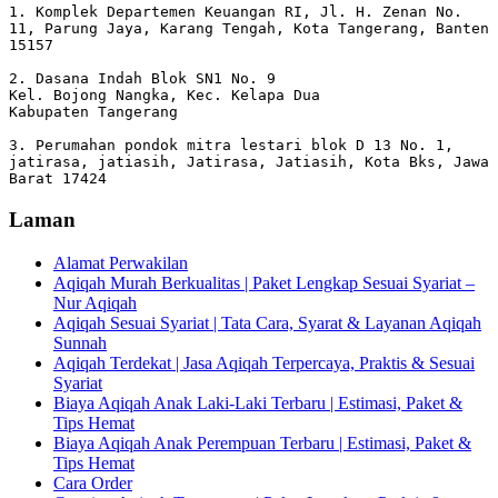
1. Komplek Departemen Keuangan RI, Jl. H. Zenan No. 
11, Parung Jaya, Karang Tengah, Kota Tangerang, Banten 
15157

2. Dasana Indah Blok SN1 No. 9

Kel. Bojong Nangka, Kec. Kelapa Dua

Kabupaten Tangerang

3. Perumahan pondok mitra lestari blok D 13 No. 1, 
jatirasa, jatiasih, Jatirasa, Jatiasih, Kota Bks, Jawa 
Barat 17424
Laman
Alamat Perwakilan
Aqiqah Murah Berkualitas | Paket Lengkap Sesuai Syariat –
Nur Aqiqah
Aqiqah Sesuai Syariat | Tata Cara, Syarat & Layanan Aqiqah
Sunnah
Aqiqah Terdekat | Jasa Aqiqah Terpercaya, Praktis & Sesuai
Syariat
Biaya Aqiqah Anak Laki-Laki Terbaru | Estimasi, Paket &
Tips Hemat
Biaya Aqiqah Anak Perempuan Terbaru | Estimasi, Paket &
Tips Hemat
Cara Order