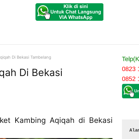
qiqah Di Bekasi Tambelang
Telp(K
0823 
qah Di Bekasi
0852 
aket Kambing Aqiqah di Bekasi
Ala