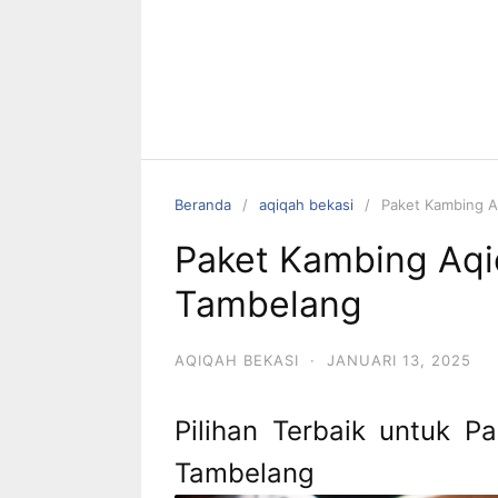
Beranda
aqiqah bekasi
Paket Kambing A
Paket Kambing Aqi
Tambelang
AQIQAH BEKASI
·
JANUARI 13, 2025
Pilihan Terbaik untuk P
Tambelang