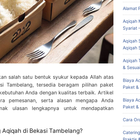
Alamat 
Aqiqah 
Syariat 
Aqiqah S
Aqiqah 
Aqiqah T
& Sesuai
n salah satu bentuk syukur kepada Allah atas
Biaya Aq
asi Tambelang, tersedia beragam pilihan paket
Paket &
butuhan Anda dengan kualitas terbaik. Artikel
ara pemesanan, serta alasan mengapa Anda
Biaya A
Paket &
imak ulasan lengkapnya untuk mendapatkan
Cara Or
 Aqiqah di Bekasi Tambelang?
Caterin
Praktis 