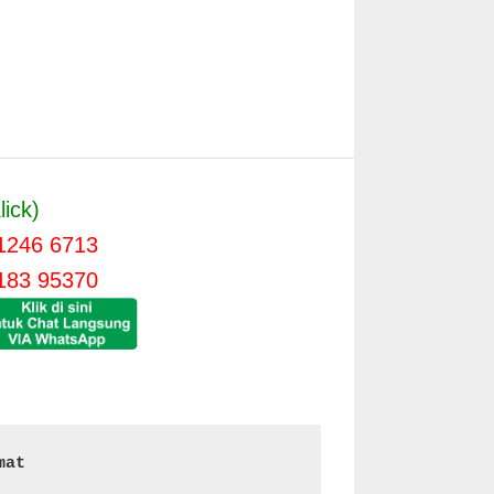
lick)
1246 6713
183 95370
mat 