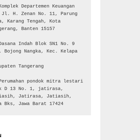
Komplek Departemen Keuangan 
 Jl. H. Zenan No. 11, Parung 
a, Karang Tengah, Kota 
gerang, Banten 15157

Dasana Indah Blok SN1 No. 9

. Bojong Nangka, Kec. Kelapa 
upaten Tangerang

Perumahan pondok mitra lestari 
k D 13 No. 1, jatirasa, 
iasih, Jatirasa, Jatiasih, 
a Bks, Jawa Barat 17424
N