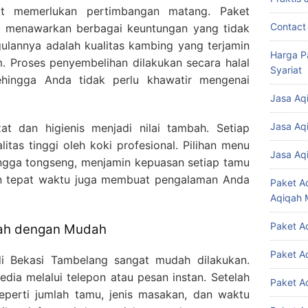
at memerlukan pertimbangan matang. Paket
Contact
g menawarkan berbagai keuntungan yang tidak
ulannya adalah kualitas kambing yang terjamin
Harga P
m. Proses penyembelihan dilakukan secara halal
Syariat
ehingga Anda tidak perlu khawatir mengenai
Jasa Aq
Jasa Aq
at dan higienis menjadi nilai tambah. Setiap
tas tinggi oleh koki profesional. Pilihan menu
Jasa Aq
, hingga tongseng, menjamin kepuasan setiap tamu
n tepat waktu juga membuat pengalaman Anda
Paket A
Aqiqah 
Paket A
qah dengan Mudah
Paket A
i Bekasi Tambelang sangat mudah dilakukan.
ia melalui telepon atau pesan instan. Setelah
Paket A
seperti jumlah tamu, jenis masakan, dan waktu