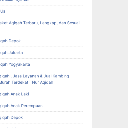
 Us
aket Aqiqah Terbaru, Lengkap, dan Sesuai
iqah Depok
iqah Jakarta
iqah Yogyakarta
qiqah , Jasa Layanan & Jual Kambing
Murah Terdekat | Nur Aqiqah
qiqah Anak Laki
qiqah Anak Perempuan
qiqah Depok