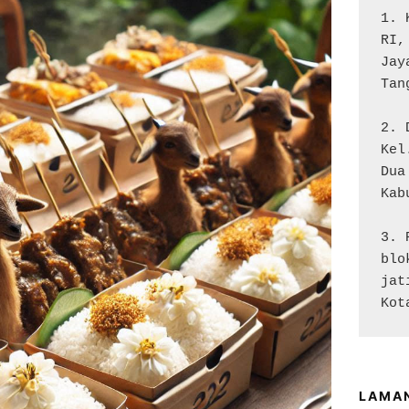
1. 
RI,
Jay
Tan
2. 
Kel
Dua

Kab
3. 
blo
jat
Kot
LAMA