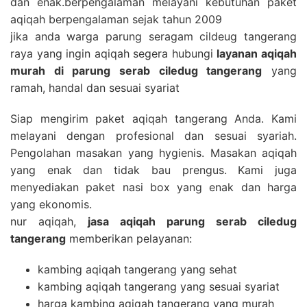
dan enak.berpengalaman melayani kebutuhan paket
aqiqah berpengalaman sejak tahun 2009
jika anda warga parung seragam cildeug tangerang
raya yang ingin aqiqah segera hubungi
layanan aqiqah
murah di parung serab ciledug tangerang
yang
ramah, handal dan sesuai syariat
Siap mengirim paket aqiqah tangerang Anda. Kami
melayani dengan profesional dan sesuai syariah.
Pengolahan masakan yang hygienis. Masakan aqiqah
yang enak dan tidak bau prengus. Kami juga
menyediakan paket nasi box yang enak dan harga
yang ekonomis.
nur aqiqah,
jasa aqiqah parung serab ciledug
tangerang
memberikan pelayanan:
kambing aqiqah tangerang yang sehat
kambing aqiqah tangerang yang sesuai syariat
harga kambing aqiqah tangerang yang murah