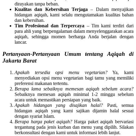
dirayakan tanpa beban.
Kualitas dan Kebersihan Terjaga
– Dalam menyajikan
hidangan aqiqah, kami selalu mengutamakan kualitas bahan
dan kebersihan.
Tim Profesional dan Terpercaya
– Tim kami terdiri dari
para ahli yang berpengalaman dalam menyelenggarakan acara
aqiqah, sehingga momen berharga Anda berjalan dengan
lancar.
Pertanyaan-Pertanyaan Umum tentang Aqiqah di
Jakarta Barat
Apakah tersedia opsi menu vegetarian?
Ya, kami
menyediakan opsi menu vegetarian bagi tamu yang memiliki
preferensi makanan tertentu.
Berapa lama sebaiknya memesan aqiqah sebelum acara?
Sebaiknya memesan aqiqah minimal 1-2 minggu sebelum
acara untuk memastikan persiapan yang baik.
Apakah hidangan yang disajikan halal?
Pasti, semua
hidangan aqiqah yang kami sajikan dijamin halal sesuai
dengan syariat Islam.
Berapa harga paket aqiqah?
Harga paket aqiqah bervariasi
tergantung pada jenis kurban dan menu yang dipilih. Silakan
berkonsultasi dengan kami untuk informasi lebih lanjut.