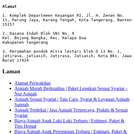
Alamat 
1. Komplek Departemen Keuangan RI, Jl. H. Zenan No. 
11, Parung Jaya, Karang Tengah, Kota Tangerang, Banten 
15157

2. Dasana Indah Blok SN1 No. 9

Kel. Bojong Nangka, Kec. Kelapa Dua

Kabupaten Tangerang

3. Perumahan pondok mitra lestari blok D 13 No. 1, 
jatirasa, jatiasih, Jatirasa, Jatiasih, Kota Bks, Jawa 
Barat 17424
Laman
Alamat Perwakilan
Aqiqah Murah Berkualitas | Paket Lengkap Sesuai Syariat –
Nur Aqiqah
Aqiqah Sesuai Syariat | Tata Cara, Syarat & Layanan Aqiqah
Sunnah
Aqiqah Terdekat | Jasa Aqiqah Terpercaya, Praktis & Sesuai
Syariat
Biaya Aqiqah Anak Laki-Laki Terbaru | Estimasi, Paket &
Tips Hemat
Biaya Aqiqah Anak Perempuan Terbaru | Estimasi, Paket &