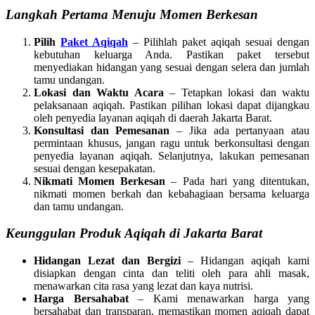
Langkah Pertama Menuju Momen Berkesan
Pilih
Paket Aqiqah
– Pilihlah paket aqiqah sesuai dengan
kebutuhan keluarga Anda. Pastikan paket tersebut
menyediakan hidangan yang sesuai dengan selera dan jumlah
tamu undangan.
Lokasi dan Waktu Acara
– Tetapkan lokasi dan waktu
pelaksanaan aqiqah. Pastikan pilihan lokasi dapat dijangkau
oleh penyedia layanan aqiqah di daerah Jakarta Barat.
Konsultasi dan Pemesanan
– Jika ada pertanyaan atau
permintaan khusus, jangan ragu untuk berkonsultasi dengan
penyedia layanan aqiqah. Selanjutnya, lakukan pemesanan
sesuai dengan kesepakatan.
Nikmati Momen Berkesan
– Pada hari yang ditentukan,
nikmati momen berkah dan kebahagiaan bersama keluarga
dan tamu undangan.
Keunggulan Produk Aqiqah di Jakarta Barat
Hidangan Lezat dan Bergizi
– Hidangan aqiqah kami
disiapkan dengan cinta dan teliti oleh para ahli masak,
menawarkan cita rasa yang lezat dan kaya nutrisi.
Harga Bersahabat
– Kami menawarkan harga yang
bersahabat dan transparan, memastikan momen aqiqah dapat