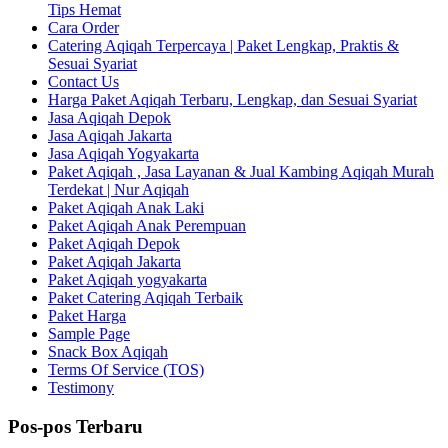
Tips Hemat
Cara Order
Catering Aqiqah Terpercaya | Paket Lengkap, Praktis &
Sesuai Syariat
Contact Us
Harga Paket Aqiqah Terbaru, Lengkap, dan Sesuai Syariat
Jasa Aqiqah Depok
Jasa Aqiqah Jakarta
Jasa Aqiqah Yogyakarta
Paket Aqiqah , Jasa Layanan & Jual Kambing Aqiqah Murah
Terdekat | Nur Aqiqah
Paket Aqiqah Anak Laki
Paket Aqiqah Anak Perempuan
Paket Aqiqah Depok
Paket Aqiqah Jakarta
Paket Aqiqah yogyakarta
Paket Catering Aqiqah Terbaik
Paket Harga
Sample Page
Snack Box Aqiqah
Terms Of Service (TOS)
Testimony
Pos-pos Terbaru