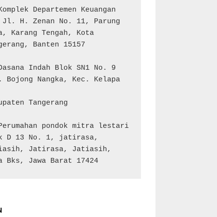
Komplek Departemen Keuangan 
 Jl. H. Zenan No. 11, Parung 
a, Karang Tengah, Kota 
gerang, Banten 15157

Dasana Indah Blok SN1 No. 9

. Bojong Nangka, Kec. Kelapa 
upaten Tangerang

Perumahan pondok mitra lestari 
k D 13 No. 1, jatirasa, 
iasih, Jatirasa, Jatiasih, 
a Bks, Jawa Barat 17424
N