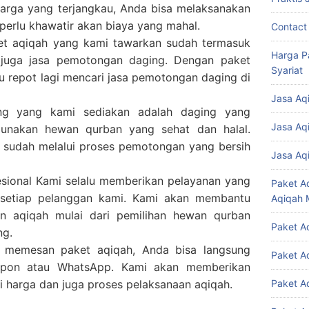
harga yang terjangkau, Anda bisa melaksanakan
perlu khawatir akan biaya yang mahal.
Contact
et aqiqah yang kami tawarkan sudah termasuk
Harga P
 juga jasa pemotongan daging. Dengan paket
Syariat
lu repot lagi mencari jasa pemotongan daging di
Jasa Aq
ing yang kami sediakan adalah daging yang
Jasa Aq
gunakan hewan qurban yang sehat dan halal.
 sudah melalui proses pemotongan yang bersih
Jasa Aq
sional Kami selalu memberikan pelayanan yang
Paket A
 setiap pelanggan kami. Kami akan membantu
Aqiqah 
n aqiqah mulai dari pemilihan hewan qurban
Paket A
ng.
memesan paket aqiqah, Anda bisa langsung
Paket A
lepon atau WhatsApp. Kami akan memberikan
 harga dan juga proses pelaksanaan aqiqah.
Paket A