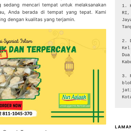
g sedang mencari tempat untuk melaksanakan
1. 
au, Anda berada di tempat yang tepat. Kami
RI,
g dengan kualitas yang terjamin.
Jay
Tan
2. 
Kel
Dua

Kab
3. 
blo
jat
Kot
LAMA