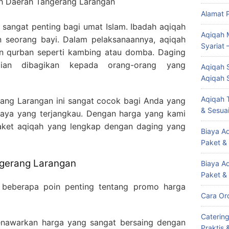
h Daerah Tangerang Larangan
Alamat 
 sangat penting bagi umat Islam. Ibadah aqiqah
Aqiqah 
n seorang bayi. Dalam pelaksanaannya, aqiqah
Syariat 
n qurban seperti kambing atau domba. Daging
dian dibagikan kepada orang-orang yang
Aqiqah S
Aqiqah 
Aqiqah T
ang Larangan ini sangat cocok bagi Anda yang
& Sesuai
iaya yang terjangkau. Dengan harga yang kami
aket aqiqah yang lengkap dengan daging yang
Biaya Aq
Paket &
gerang Larangan
Biaya A
Paket &
ah beberapa poin penting tentang promo harga
Cara Or
Caterin
nawarkan harga yang sangat bersaing dengan
Praktis 