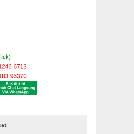
lick)
1246 6713
183 95370
mat 