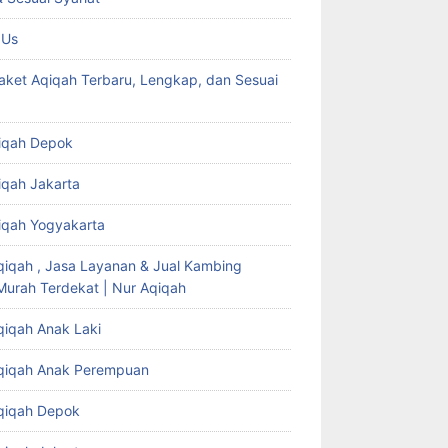
 Us
aket Aqiqah Terbaru, Lengkap, dan Sesuai
iqah Depok
iqah Jakarta
iqah Yogyakarta
qiqah , Jasa Layanan & Jual Kambing
Murah Terdekat | Nur Aqiqah
qiqah Anak Laki
qiqah Anak Perempuan
qiqah Depok