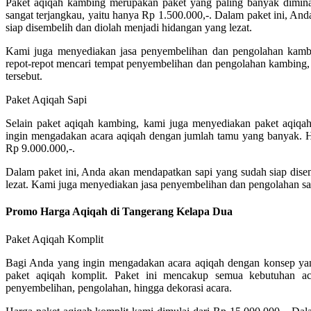
Paket aqiqah kambing merupakan paket yang paling banyak diminat
sangat terjangkau, yaitu hanya Rp 1.500.000,-. Dalam paket ini, A
siap disembelih dan diolah menjadi hidangan yang lezat.
Kami juga menyediakan jasa penyembelihan dan pengolahan kambin
repot-repot mencari tempat penyembelihan dan pengolahan kambing
tersebut.
Paket Aqiqah Sapi
Selain paket aqiqah kambing, kami juga menyediakan paket aqiqah
ingin mengadakan acara aqiqah dengan jumlah tamu yang banyak. Ha
Rp 9.000.000,-.
Dalam paket ini, Anda akan mendapatkan sapi yang sudah siap dise
lezat. Kami juga menyediakan jasa penyembelihan dan pengolahan sap
Promo Harga Aqiqah di Tangerang Kelapa Dua
Paket Aqiqah Komplit
Bagi Anda yang ingin mengadakan acara aqiqah dengan konsep ya
paket aqiqah komplit. Paket ini mencakup semua kebutuhan ac
penyembelihan, pengolahan, hingga dekorasi acara.