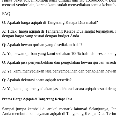
Harga paket aqiqah komplit kami dimulai dari Rp 15.000.000,-. Dala
mencari vendor lain, karena kami sudah menyediakan semua kebutuha
FAQ
Q: Apakah harga aqiqah di Tangerang Kelapa Dua mahal?
A: Tidak, harga aqiqah di Tangerang Kelapa Dua sangat terjangkau.
dengan harga yang sesuai dengan budget Anda.
Q: Apakah hewan qurban yang disediakan halal?
A: Ya, hewan qurban yang kami sediakan 100% halal dan sesuai denga
Q: Apakah jasa penyembelihan dan pengolahan hewan qurban tersed
A: Ya, kami menyediakan jasa penyembelihan dan pengolahan hewan 
Q: Apakah dekorasi acara aqiqah tersedia?
A: Ya, kami juga menyediakan jasa dekorasi acara aqiqah sesuai den
Promo Harga Aqiqah di Tangerang Kelapa Dua
Sampai jumpa kembali di artikel menarik lainnya! Selanjutnya, J
Anda membutuhkan layanan aqiqah di Tangerang Kelapa Dua. Terima k