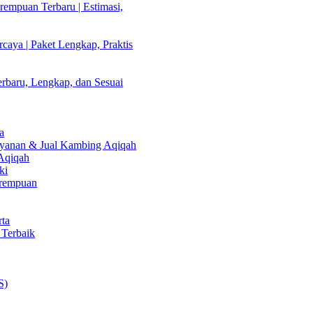
empuan Terbaru | Estimasi,
caya | Paket Lengkap, Praktis
rbaru, Lengkap, dan Sesuai
a
Layanan & Jual Kambing Aqiqah
 Aqiqah
ki
erempuan
rta
 Terbaik
S)