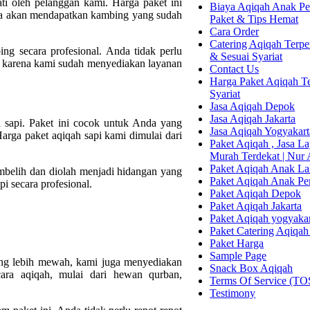
i oleh pelanggan kami. Harga paket ini
Biaya Aqiqah Anak Per
nda akan mendapatkan kambing yang sudah
Paket & Tips Hemat
Cara Order
Catering Aqiqah Terper
g secara profesional. Anda tidak perlu
& Sesuai Syariat
, karena kami sudah menyediakan layanan
Contact Us
Harga Paket Aqiqah Te
Syariat
Jasa Aqiqah Depok
Jasa Aqiqah Jakarta
 sapi. Paket ini cocok untuk Anda yang
Jasa Aqiqah Yogyakart
rga paket aqiqah sapi kami dimulai dari
Paket Aqiqah , Jasa 
Murah Terdekat | Nur
Paket Aqiqah Anak La
mbelih dan diolah menjadi hidangan yang
Paket Aqiqah Anak P
i secara profesional.
Paket Aqiqah Depok
Paket Aqiqah Jakarta
Paket Aqiqah yogyaka
Paket Catering Aqiqah
Paket Harga
Sample Page
ng lebih mewah, kami juga menyediakan
Snack Box Aqiqah
ara aqiqah, mulai dari hewan qurban,
Terms Of Service (TO
Testimony