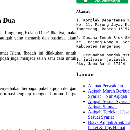
Alamat 
a Dua
1. Komplek Departemen K
No. 11, Parung Jaya, Ka
Tangerang, Banten 15157

di Tangerang Kelapa Dua? Jika iya, maka
 aqiqah yang menarik dan pastinya akan
2. Dasana Indah Blok SN
Kel. Bojong Nangka, Kec
Kabupaten Tangerang

mat Islam. Ibadah ini dilakukan untuk
3. Perumahan pondok mit
qah juga menjadi salah satu cara untuk
1, jatirasa, jatiasih, 
Bks, Jawa Barat 17424
Laman
Alamat Perwakilan
enyediakan berbagai paket aqiqah dengan
Aqiqah Murah Berkuali
informasi lengkap mengenai promo harga
Syariat – Nur Aqiqah
Aqiqah Sesuai Syariat 
Aqiqah Sunnah
Aqiqah Terdekat | Jasa
Sesuai Syariat
Biaya Aqiqah Anak Lak
Paket & Tips Hemat