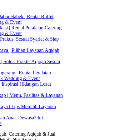
abodetabek | Rental Buffet
ng & Event
asi | Rental Peralatan Catering
ng & Event
Praktis, Sesuai Syariat & Siap
aya | Pilihan Layanan Aqiqah
| Solusi Praktis Aqiqah Sesuai
gerang | Rental Peralatan
uk Wedding & Event
 Inspirasi Hidangan Lezat
kap | Menu, Fasilitas & Layanan
caya | Tips Memilih Layanan
lah Anak Dewasa? Ini
a
ah, Catering Aqiqah & Jual
ekat | Nur Aqiqah