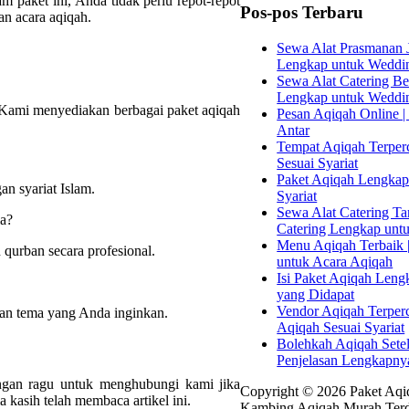
m paket ini, Anda tidak perlu repot-repot
Pos-pos Terbaru
n acara aqiqah.
Sewa Alat Prasmanan J
Lengkap untuk Weddi
Sewa Alat Catering Bek
Lengkap untuk Weddi
 Kami menyediakan berbagai paket aqiqah
Pesan Aqiqah Online | 
Antar
Tempat Aqiqah Terperc
Sesuai Syariat
Paket Aqiqah Lengkap 
n syariat Islam.
Syariat
Sewa Alat Catering Tan
ia?
Catering Lengkap unt
Menu Aqiqah Terbaik |
qurban secara profesional.
untuk Acara Aqiqah
Isi Paket Aqiqah Leng
yang Didapat
Vendor Aqiqah Terper
gan tema yang Anda inginkan.
Aqiqah Sesuai Syariat
Bolehkah Aqiqah Sete
Penjelasan Lengkapny
angan ragu untuk menghubungi kami jika
Copyright © 2026 Paket Aqiq
asih telah membaca artikel ini.
Kambing Aqiqah Murah Terd