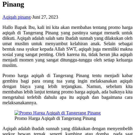
Pinang
Aqiqah pinang
·
Juni 27, 2023
Hallo Bapak Ibu, kali ini kita akan membahas tentang promo harga
aqiqah di Tangerang Pinang yang pastinya sangat menarik untuk
diikuti. Aqiqah adalah salah satu ibadah sunnah yang dilakukan oleh
umat muslim untuk menyambut kelahiran anak. Selain sebagai
bentuk rasa syukur kepada Allah SWT, aqiqah juga memiliki makna
sosial yang sangat penting. Oleh karena itu, tidak heran jika aqiqah
menjadi momen yang sangat ditunggu-tunggu oleh setiap keluarga
muslim.
Promo harga aqiqah di Tangerang Pinang tentu menjadi kabar
gembira bagi para orang tua yang ingin melaksanakan aqiqah
dengan biaya yang lebih terjangkau. Namun, sebelum kita
membahas lebih lanjut tentang promo harga aqiqah, ada baiknya kita
mengetahui terlebih dahulu apa itu aqiqah dan bagaimana cara
melaksanakannya.
Promo Harga Aqiqah di Tangerang Pinang
Aqiqah adalah ibadah sunnah yang dilakukan dengan menyembelih
seekor hewan ternak, seperti kambing atau domba, pada saat