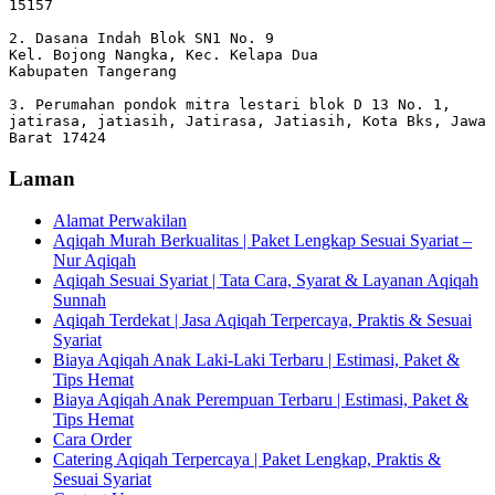
15157

2. Dasana Indah Blok SN1 No. 9

Kel. Bojong Nangka, Kec. Kelapa Dua

Kabupaten Tangerang

3. Perumahan pondok mitra lestari blok D 13 No. 1, 
jatirasa, jatiasih, Jatirasa, Jatiasih, Kota Bks, Jawa 
Barat 17424
Laman
Alamat Perwakilan
Aqiqah Murah Berkualitas | Paket Lengkap Sesuai Syariat –
Nur Aqiqah
Aqiqah Sesuai Syariat | Tata Cara, Syarat & Layanan Aqiqah
Sunnah
Aqiqah Terdekat | Jasa Aqiqah Terpercaya, Praktis & Sesuai
Syariat
Biaya Aqiqah Anak Laki-Laki Terbaru | Estimasi, Paket &
Tips Hemat
Biaya Aqiqah Anak Perempuan Terbaru | Estimasi, Paket &
Tips Hemat
Cara Order
Catering Aqiqah Terpercaya | Paket Lengkap, Praktis &
Sesuai Syariat