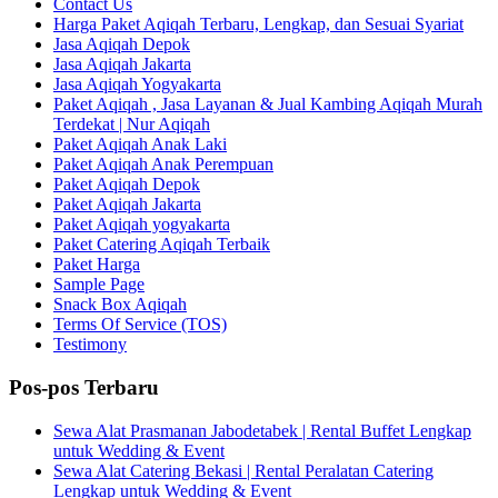
Contact Us
Harga Paket Aqiqah Terbaru, Lengkap, dan Sesuai Syariat
Jasa Aqiqah Depok
Jasa Aqiqah Jakarta
Jasa Aqiqah Yogyakarta
Paket Aqiqah , Jasa Layanan & Jual Kambing Aqiqah Murah
Terdekat | Nur Aqiqah
Paket Aqiqah Anak Laki
Paket Aqiqah Anak Perempuan
Paket Aqiqah Depok
Paket Aqiqah Jakarta
Paket Aqiqah yogyakarta
Paket Catering Aqiqah Terbaik
Paket Harga
Sample Page
Snack Box Aqiqah
Terms Of Service (TOS)
Testimony
Pos-pos Terbaru
Sewa Alat Prasmanan Jabodetabek | Rental Buffet Lengkap
untuk Wedding & Event
Sewa Alat Catering Bekasi | Rental Peralatan Catering
Lengkap untuk Wedding & Event