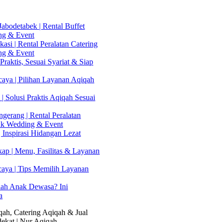
abodetabek | Rental Buffet
ng & Event
asi | Rental Peralatan Catering
ng & Event
Praktis, Sesuai Syariat & Siap
aya | Pilihan Layanan Aqiqah
| Solusi Praktis Aqiqah Sesuai
gerang | Rental Peralatan
uk Wedding & Event
 Inspirasi Hidangan Lezat
kap | Menu, Fasilitas & Layanan
caya | Tips Memilih Layanan
lah Anak Dewasa? Ini
a
ah, Catering Aqiqah & Jual
ekat | Nur Aqiqah