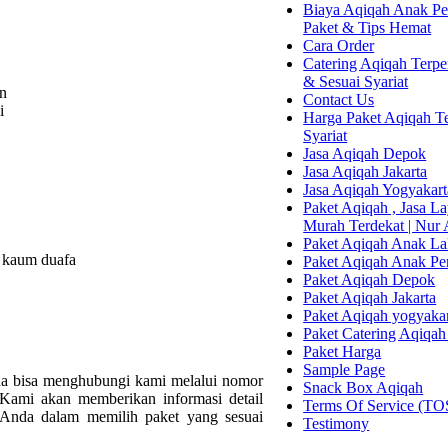
Biaya Aqiqah Anak Per
Paket & Tips Hemat
Cara Order
Catering Aqiqah Terper
& Sesuai Syariat
n
Contact Us
i
Harga Paket Aqiqah Te
Syariat
Jasa Aqiqah Depok
Jasa Aqiqah Jakarta
Jasa Aqiqah Yogyakart
Paket Aqiqah , Jasa 
Murah Terdekat | Nur
Paket Aqiqah Anak La
n kaum duafa
Paket Aqiqah Anak P
Paket Aqiqah Depok
Paket Aqiqah Jakarta
Paket Aqiqah yogyaka
Paket Catering Aqiqah
Paket Harga
Sample Page
da bisa menghubungi kami melalui nomor
Snack Box Aqiqah
,Kami akan memberikan informasi detail
Terms Of Service (TO
Anda dalam memilih paket yang sesuai
Testimony