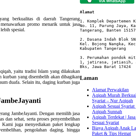
Alamat 
ang berkualitas di daerah Tangerang
1. Komplek Departemen K
i menawarkan promo menarik untuk jasa
No. 11, Parung Jaya, Ka
ebih spesial.
Tangerang, Banten 15157

2. Dasana Indah Blok SN
Kel. Bojong Nangka, Kec
Kabupaten Tangerang

3. Perumahan pondok mit
1, jatirasa, jatiasih, 
Bks, Jawa Barat 17424
iqah, yaitu tradisi Islam yang dilakukan
n kurban yang disembelih akan dibagikan
Laman
um duafa. Selain itu, daging kurban juga
Alamat Perwakilan
Aqiqah Murah Berkuali
JambeJayanti
Syariat – Nur Aqiqah
Aqiqah Sesuai Syariat 
Aqiqah Sunnah
rang JambeJayanti. Dengan memilih jasa
Aqiqah Terdekat | Jasa
s dan sehat, serta proses penyembelihan
Sesuai Syariat
am. Kami juga menyediakan paket lengkap
Biaya Aqiqah Anak Lak
embelihan, pengolahan daging, hingga
Paket & Tips Hemat