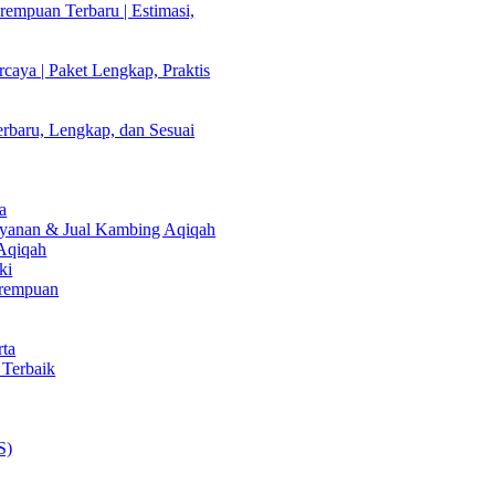
empuan Terbaru | Estimasi,
caya | Paket Lengkap, Praktis
rbaru, Lengkap, dan Sesuai
a
Layanan & Jual Kambing Aqiqah
 Aqiqah
ki
erempuan
rta
 Terbaik
S)