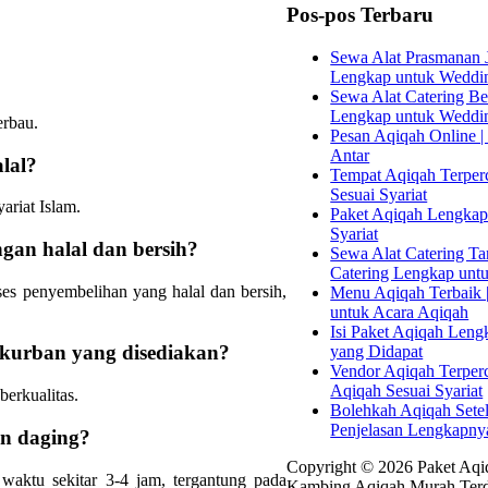
Pos-pos Terbaru
Sewa Alat Prasmanan J
Lengkap untuk Weddi
Sewa Alat Catering Bek
Lengkap untuk Weddi
erbau.
Pesan Aqiqah Online | 
Antar
lal?
Tempat Aqiqah Terperc
Sesuai Syariat
ariat Islam.
Paket Aqiqah Lengkap 
Syariat
gan halal dan bersih?
Sewa Alat Catering Tan
Catering Lengkap unt
es penyembelihan yang halal dan bersih,
Menu Aqiqah Terbaik |
untuk Acara Aqiqah
Isi Paket Aqiqah Leng
 kurban yang disediakan?
yang Didapat
Vendor Aqiqah Terper
Aqiqah Sesuai Syariat
erkualitas.
Bolehkah Aqiqah Sete
Penjelasan Lengkapny
an daging?
Copyright © 2026 Paket Aqiq
aktu sekitar 3-4 jam, tergantung pada
Kambing Aqiqah Murah Terd