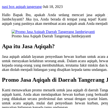
nasi box aqiqah tangerang
·
Juli 18, 2023
Hallo Bapak Ibu, apakah Anda sedang mencari jasa aqiqah y
JambeJayanti? Jika iya, Anda berada di tempat yang tepat! Kam
aqiqah yang pastinya akan membuat acara aqiqah anak Anda menjadi l
Promo Jasa Aqiqah Daerah Tangerang Jambejayanti
Apa itu Jasa Aqiqah?
Jasa aqiqah adalah layanan penyediaan hewan kurban untuk acara aq
untuk merayakan kelahiran seorang anak. Dalam acara aqiqah, hewa
kepada orang-orang yang membutuhkan, terutama fakir miskin dan ka
akan diolah menjadi hidangan yang disajikan kepada tamu undangan.
Promo Jasa Aqiqah di Daerah Tangerang 
Kami menawarkan promo menarik untuk jasa aqiqah di daerah Tange
aqiqah kami, Anda akan mendapatkan hewan kurban yang berkualita
yang dilakukan secara profesional dan sesuai dengan syariat Isl
untuk acara aqiqah, mulai dari penyediaan hewan kurban, peny
penyajian hidangan kepada tamu undangan.