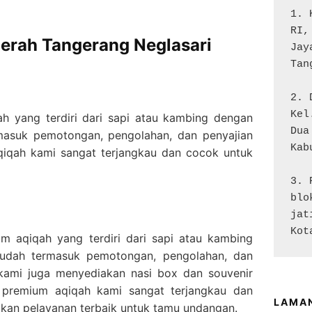
1. 
RI,
aerah Tangerang Neglasari
Jay
Tan
2. 
Kel
 yang terdiri dari sapi atau kambing dengan
Dua

rmasuk pemotongan, pengolahan, dan penyajian
Kab
qiqah kami sangat terjangkau dan cocok untuk
3. 
blo
jat
Kot
 aqiqah yang terdiri dari sapi atau kambing
sudah termasuk pemotongan, pengolahan, dan
, kami juga menyediakan nasi box dan souvenir
 premium aqiqah kami sangat terjangkau dan
LAMA
kan pelayanan terbaik untuk tamu undangan.