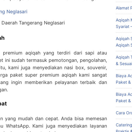
Alamat 
Aqiqah 
 Daerah Tangerang Neglasari
Syariat 
ah
Aqiqah S
Aqiqah 
premium aqiqah yang terdiri dari sapi atau
Aqiqah T
t ini sudah termasuk pemotongan, pengolahan,
& Sesuai
itu, kami juga menyediakan nasi box, souvenir,
arga paket super premium aqiqah kami sangat
Biaya Aq
ang ingin memberikan pelayanan terbaik dan
Paket &
gan.
Biaya A
Paket &
pat
Cara Or
an yang mudah dan cepat. Anda bisa memesan
Caterin
tau WhatsApp. Kami juga menyediakan layanan
Praktis 