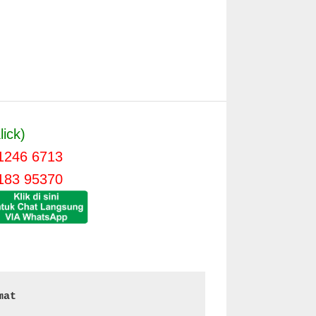
lick)
1246 6713
183 95370
mat 