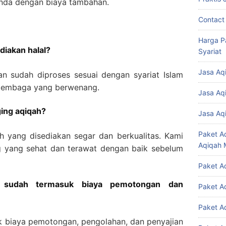
nda dengan biaya tambahan.
Contact
Harga P
diakan halal?
Syariat
Jasa Aq
n sudah diproses sesuai dengan syariat Islam
i lembaga yang berwenang.
Jasa Aq
ging aqiqah?
Jasa Aq
Paket A
h yang disediakan segar dan berkualitas. Kami
Aqiqah 
 yang sehat dan terawat dengan baik sebelum
Paket A
a sudah termasuk biaya pemotongan dan
Paket A
Paket A
k biaya pemotongan, pengolahan, dan penyajian