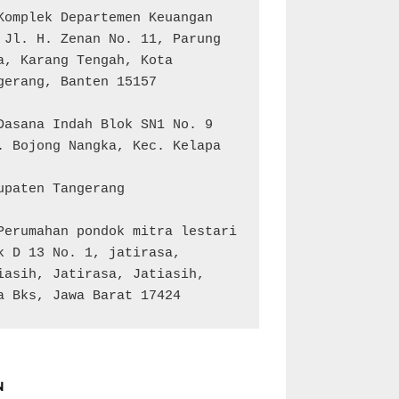
Komplek Departemen Keuangan 
 Jl. H. Zenan No. 11, Parung 
a, Karang Tengah, Kota 
gerang, Banten 15157

Dasana Indah Blok SN1 No. 9

. Bojong Nangka, Kec. Kelapa 
upaten Tangerang

Perumahan pondok mitra lestari 
k D 13 No. 1, jatirasa, 
iasih, Jatirasa, Jatiasih, 
a Bks, Jawa Barat 17424
N