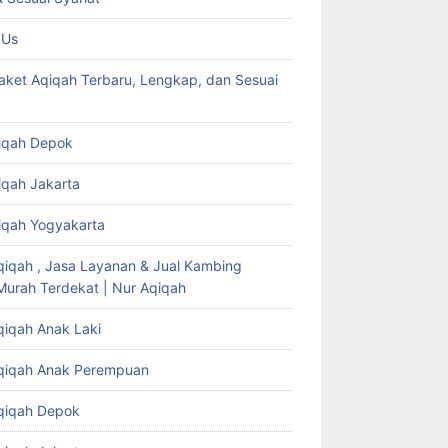
 Us
aket Aqiqah Terbaru, Lengkap, dan Sesuai
iqah Depok
iqah Jakarta
iqah Yogyakarta
qiqah , Jasa Layanan & Jual Kambing
Murah Terdekat | Nur Aqiqah
qiqah Anak Laki
qiqah Anak Perempuan
qiqah Depok