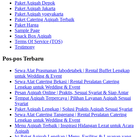
Paket Aqiqah Depok
Paket Aqiqah Jakarta
Paket Aqiqah yogyakarta
Paket Catering Aqiqah Terbaik
Paket Harga
Sample Page
Snack Box Aqiqah
Terms Of Service (TOS)
Testimony
Pos-pos Terbaru
Sewa Alat Prasmanan Jabodetabek | Rental Buffet Lengkap
untuk Wedding & Event
Sewa Alat Catering Bekasi | Rental Peralatan Catering
Lengkap untuk Wedding & Event
Pesan Aqiqah Online | Praktis, Sesuai Syariat & Siap Antar
Tempat Aqiqah Terpercaya | Pilihan Layanan Aqiqah Sesuai
Syariat
Paket Aqiqah Lengkap | Solusi Praktis Aqiqah Sesuai Syariat
Sewa Alat Catering Tangerang | Rental Peralatan Catering
Lengkap untuk Wedding & Event
Menu Aqiqah Terbaik | Inspirasi Hidangan Lezat untuk Acara
Aqiqah
Isi Paket Aqiqah Lengkap | Menu, Fasilitas & Layanan yang