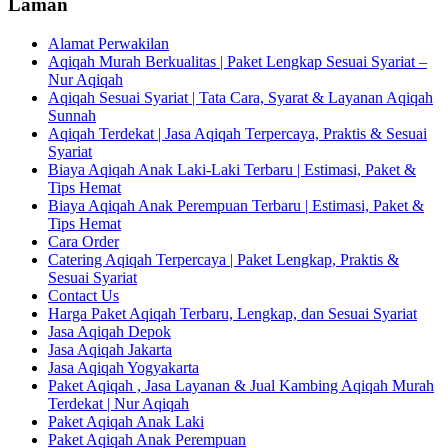
Laman
Alamat Perwakilan
Aqiqah Murah Berkualitas | Paket Lengkap Sesuai Syariat –
Nur Aqiqah
Aqiqah Sesuai Syariat | Tata Cara, Syarat & Layanan Aqiqah
Sunnah
Aqiqah Terdekat | Jasa Aqiqah Terpercaya, Praktis & Sesuai
Syariat
Biaya Aqiqah Anak Laki-Laki Terbaru | Estimasi, Paket &
Tips Hemat
Biaya Aqiqah Anak Perempuan Terbaru | Estimasi, Paket &
Tips Hemat
Cara Order
Catering Aqiqah Terpercaya | Paket Lengkap, Praktis &
Sesuai Syariat
Contact Us
Harga Paket Aqiqah Terbaru, Lengkap, dan Sesuai Syariat
Jasa Aqiqah Depok
Jasa Aqiqah Jakarta
Jasa Aqiqah Yogyakarta
Paket Aqiqah , Jasa Layanan & Jual Kambing Aqiqah Murah
Terdekat | Nur Aqiqah
Paket Aqiqah Anak Laki
Paket Aqiqah Anak Perempuan