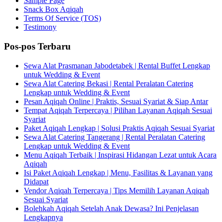
Sample Page
Snack Box Aqiqah
Terms Of Service (TOS)
Testimony
Pos-pos Terbaru
Sewa Alat Prasmanan Jabodetabek | Rental Buffet Lengkap
untuk Wedding & Event
Sewa Alat Catering Bekasi | Rental Peralatan Catering
Lengkap untuk Wedding & Event
Pesan Aqiqah Online | Praktis, Sesuai Syariat & Siap Antar
Tempat Aqiqah Terpercaya | Pilihan Layanan Aqiqah Sesuai
Syariat
Paket Aqiqah Lengkap | Solusi Praktis Aqiqah Sesuai Syariat
Sewa Alat Catering Tangerang | Rental Peralatan Catering
Lengkap untuk Wedding & Event
Menu Aqiqah Terbaik | Inspirasi Hidangan Lezat untuk Acara
Aqiqah
Isi Paket Aqiqah Lengkap | Menu, Fasilitas & Layanan yang
Didapat
Vendor Aqiqah Terpercaya | Tips Memilih Layanan Aqiqah
Sesuai Syariat
Bolehkah Aqiqah Setelah Anak Dewasa? Ini Penjelasan
Lengkapnya