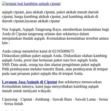
aqiqah ciputat, jasa akikah ciputat, paket akikah murah daerah
ciputat, harga kambing akikah ciputat, jual kambing akikah di
daerah ciputat,layanan akikah ciputat
Nur Aqiqah, Aqiqah Tangerang Raya, memberikan kemudahan bagi
Anda di Ciputat tangerang selatan dan sekitarnya dalam
menjalankan ibadah aqiqah. Kemudahan-kemudahan tersebut antara
lain :
Anda cukup menelefon kami di 02195089675
Diskusikan pilihan paket aqiqah Anda. Diskusikan olahan kambing
aqiqah Anda, porsi dan kemasan paket nasi box aqiqah Anda.
SMS Data anak, orang tua dan alamat pengiriman paket aqiqah
Pilih pembayaran melalui transfer Bank, atau pembayaran di tempat
pada saat pesanan paket aqiqah tiba di tempat Anda.
Layanan Jasa Aqiqah di Ciputat
dan sekitarnya menawarkan
Kemudahan lainnya, kami juga menyediakan kambing aqiqah
murah untuk melayani wilayah:
Cipayung · Ciputat · Jombang · Sawah Baru · Sawah Lama · Serua
· Serua Indah