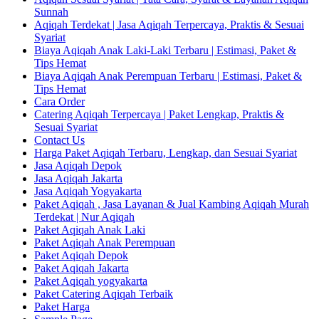
Sunnah
Aqiqah Terdekat | Jasa Aqiqah Terpercaya, Praktis & Sesuai
Syariat
Biaya Aqiqah Anak Laki-Laki Terbaru | Estimasi, Paket &
Tips Hemat
Biaya Aqiqah Anak Perempuan Terbaru | Estimasi, Paket &
Tips Hemat
Cara Order
Catering Aqiqah Terpercaya | Paket Lengkap, Praktis &
Sesuai Syariat
Contact Us
Harga Paket Aqiqah Terbaru, Lengkap, dan Sesuai Syariat
Jasa Aqiqah Depok
Jasa Aqiqah Jakarta
Jasa Aqiqah Yogyakarta
Paket Aqiqah , Jasa Layanan & Jual Kambing Aqiqah Murah
Terdekat | Nur Aqiqah
Paket Aqiqah Anak Laki
Paket Aqiqah Anak Perempuan
Paket Aqiqah Depok
Paket Aqiqah Jakarta
Paket Aqiqah yogyakarta
Paket Catering Aqiqah Terbaik
Paket Harga