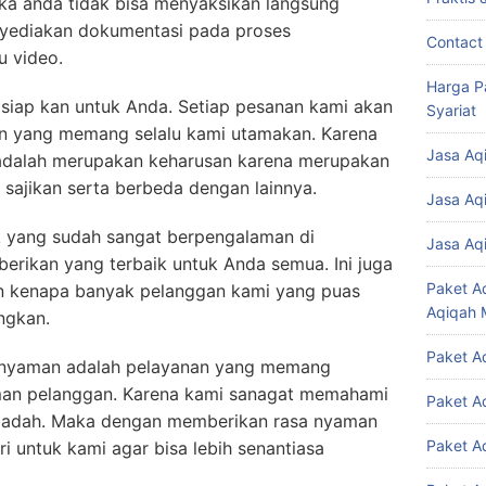
ka anda tidak bisa menyaksikan langsung
enyediakan dokumentasi pada proses
Contact
 video.
Harga P
siap kan untuk Anda. Setiap pesanan kami akan
Syariat
n yang memang selalu kami utamakan. Karena
Jasa Aq
 adalah merupakan keharusan karena merupakan
 sajikan serta berbeda dengan lainnya.
Jasa Aq
 yang sudah sangat berpengalaman di
Jasa Aq
erikan yang terbaik untuk Anda semua. Ini juga
Paket A
san kenapa banyak pelanggan kami yang puas
Aqiqah 
ngkan.
Paket A
 nyaman adalah pelayanan yang memang
an pelanggan. Karena kami sanagat memahami
Paket A
ibadah. Maka dengan memberikan rasa nyaman
Paket A
i untuk kami agar bisa lebih senantiasa