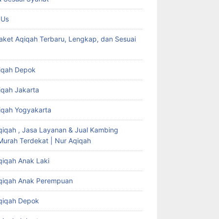
 Us
aket Aqiqah Terbaru, Lengkap, dan Sesuai
iqah Depok
iqah Jakarta
iqah Yogyakarta
qiqah , Jasa Layanan & Jual Kambing
Murah Terdekat | Nur Aqiqah
qiqah Anak Laki
qiqah Anak Perempuan
qiqah Depok