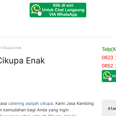
i Cikupa Enak
Telp(K
0823 
Cikupa Enak
0852 
 jasa
catering aqiqah cikupa
. Kami Jasa Kambing
Ala
n kemudahan bagi Anda yang ingin