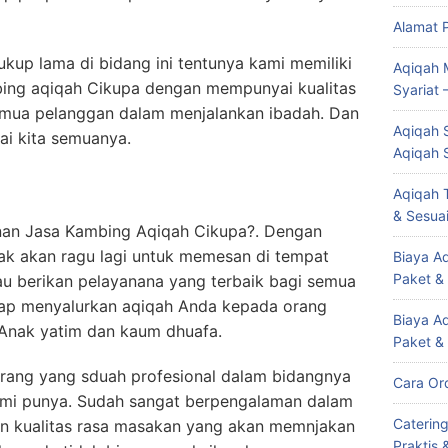
Alamat 
up lama di bidang ini tentunya kami memiliki
Aqiqah 
mbing aqiqah Cikupa dengan mempunyai kualitas
Syariat 
mua pelanggan dalam menjalankan ibadah. Dan
Aqiqah S
ai kita semuanya.
Aqiqah 
Aqiqah T
& Sesuai
nan Jasa Kambing Aqiqah Cikupa?. Dengan
dak akan ragu lagi untuk memesan di tempat
Biaya Aq
Paket &
au berikan pelayanana yang terbaik bagi semua
iap menyalurkan aqiqah Anda kepada orang
Biaya A
Anak yatim dan kaum dhuafa.
Paket &
orang yang sduah profesional dalam bidangnya
Cara Or
ami punya. Sudah sangat berpengalaman dalam
Caterin
n kualitas rasa masakan yang akan memnjakan
Praktis 