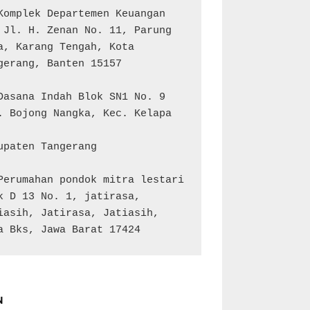
Komplek Departemen Keuangan 
 Jl. H. Zenan No. 11, Parung 
a, Karang Tengah, Kota 
gerang, Banten 15157

Dasana Indah Blok SN1 No. 9

. Bojong Nangka, Kec. Kelapa 
upaten Tangerang

Perumahan pondok mitra lestari 
k D 13 No. 1, jatirasa, 
iasih, Jatirasa, Jatiasih, 
a Bks, Jawa Barat 17424
N