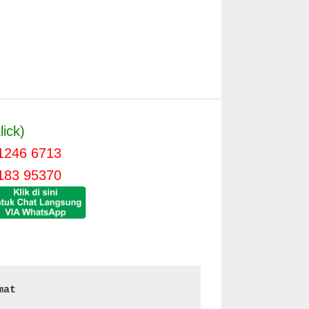
lick)
1246 6713
183 95370
mat 