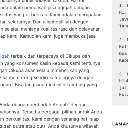
ususnya untuk wilayah Cikupa. Hal ini
1. 
Anda dalam pemeasan jasa aqiqah dengan
RI,
silitas yang di berikan. Kami adalah merupakan
Jay
dan sekitarnya. Dan alhamdulillah dengan
Tan
n selalau menjaga kualitas rasa dan pelayanan
adap kami. Kemudian kami juga membuka jasa
2. 
Kel
Dua

iqah
terbaik dan terpecaya di Cikupa dan
Kab
an yang konsumen kasih kepada kami tentunya
qah Cikupa akan selalu mmeberikan yang
3. 
 Bisa memotong sendiri kambingnya dengan
blo
ngan. Bisa langsung memeilih kambing yang
jat
Kot
i Anda dengan beribadah Aqiqah dengan
annya. Tersedia berbagai pilihan untuk Anda
n berkualitas. Kami dengan senanag hati siap
LAMA
iqah putra atau putri Anda khusunya wilayah