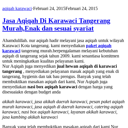
aqiqah karawaci
·
Februari 24, 2015
Februari 24, 2015
Jasa Aqiqah Di Karawaci Tangerang
Murah,Enak dan sesuai syariat
Ahamdulillah. nur aqiqah hadir melayani jasa aqiqah untuk wilayah
Karawaci Kota tangerang. kami menyediakan
paket aqiqah
karawaci
tangerang murah.berpengalaman melayani kebutuhan
aqiqah di tangerang sejak tahun 2009. kami senantiasa komitmen
untuk meningkatkan kualitas pelayanan kami.
Nur Aqiqah juga menyedikan
jual hewan aqiqah di karawaci
tangerang
, menyediakan pelayanan masak aqiqah yang enak di
tangerang, hygienis dan tak bau prengus. Banyak yang telah
membuktikan masakan aqiqah dari kami, Nur Aqiqah juga
menyediakan
nasi box aqiqah karawaci
dengan harga yang
disesuaiakn dengan budget anda
akikah karawaci, jasa akikah daerah karawaci, pesan paket aqiqah
murah karawaci, jasa aqiqah di daerah karawaci, catering aqiqah
karawaci, nasi box aqiqah karawaci, layanan akikah karawaci,
jasa kambing akikah karawaci
Banyak yang telah membuktikan masakan aqiqah dari kami Nur