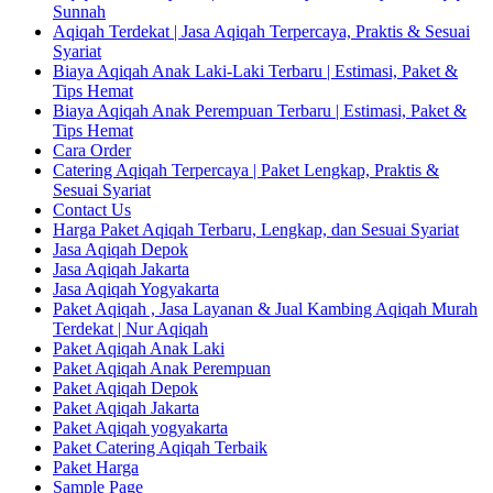
Sunnah
Aqiqah Terdekat | Jasa Aqiqah Terpercaya, Praktis & Sesuai
Syariat
Biaya Aqiqah Anak Laki-Laki Terbaru | Estimasi, Paket &
Tips Hemat
Biaya Aqiqah Anak Perempuan Terbaru | Estimasi, Paket &
Tips Hemat
Cara Order
Catering Aqiqah Terpercaya | Paket Lengkap, Praktis &
Sesuai Syariat
Contact Us
Harga Paket Aqiqah Terbaru, Lengkap, dan Sesuai Syariat
Jasa Aqiqah Depok
Jasa Aqiqah Jakarta
Jasa Aqiqah Yogyakarta
Paket Aqiqah , Jasa Layanan & Jual Kambing Aqiqah Murah
Terdekat | Nur Aqiqah
Paket Aqiqah Anak Laki
Paket Aqiqah Anak Perempuan
Paket Aqiqah Depok
Paket Aqiqah Jakarta
Paket Aqiqah yogyakarta
Paket Catering Aqiqah Terbaik
Paket Harga
Sample Page