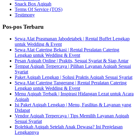
Snack Box Aqiqah
Terms Of Service (TOS)
Testimony
Pos-pos Terbaru
Sewa Alat Prasmanan Jabodetabek | Rental Buffet Lengkap
untuk Wedding & Event
Sewa Alat Catering Bekasi | Rental Peralatan Catering
Lengkap untuk Wedding & Event
Pesan Aqiqah Online | Praktis, Sesuai Syariat & Siap Antar
Tempat Aqiqah Terpercaya | Pilihan Layanan Aqiqah Sesuai
Syariat
Paket Aqiqah Lengkap | Solusi Praktis Aqiqah Sesuai Syariat
Sewa Alat Catering Tangerang | Rental Peralatan Catering
Lengkap untuk Wedding & Event
Menu Aqiqah Terbaik | Inspirasi Hidangan Lezat untuk Acara
Aqiqah
Isi Paket Aqiqah Lengkap | Menu, Fasilitas & Layanan yang
Didapat
Vendor Aqiqah Terpercaya | Tips Memilih Layanan Aqiqah
Sesuai Syariat
Bolehkah Aqiqah Setelah Anak Dewasa? Ini Penjelasan
Lengkapnya