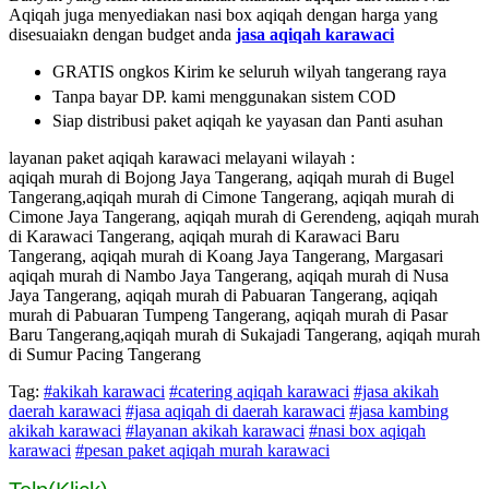
Aqiqah juga menyediakan nasi box aqiqah dengan harga yang
disesuaiakn dengan budget anda
jasa aqiqah karawaci
GRATIS ongkos Kirim ke seluruh wilyah tangerang raya
Tanpa bayar DP. kami menggunakan sistem COD
Siap distribusi paket aqiqah ke yayasan dan Panti asuhan
layanan paket aqiqah karawaci melayani wilayah :
aqiqah murah di Bojong Jaya Tangerang, aqiqah murah di Bugel
Tangerang,aqiqah murah di Cimone Tangerang, aqiqah murah di
Cimone Jaya Tangerang, aqiqah murah di Gerendeng, aqiqah murah
di Karawaci Tangerang, aqiqah murah di Karawaci Baru
Tangerang, aqiqah murah di Koang Jaya Tangerang, Margasari
aqiqah murah di Nambo Jaya Tangerang, aqiqah murah di Nusa
Jaya Tangerang, aqiqah murah di Pabuaran Tangerang, aqiqah
murah di Pabuaran Tumpeng Tangerang, aqiqah murah di Pasar
Baru Tangerang,aqiqah murah di Sukajadi Tangerang, aqiqah murah
di Sumur Pacing Tangerang
Tag:
#akikah karawaci
#catering aqiqah karawaci
#jasa akikah
daerah karawaci
#jasa aqiqah di daerah karawaci
#jasa kambing
akikah karawaci
#layanan akikah karawaci
#nasi box aqiqah
karawaci
#pesan paket aqiqah murah karawaci