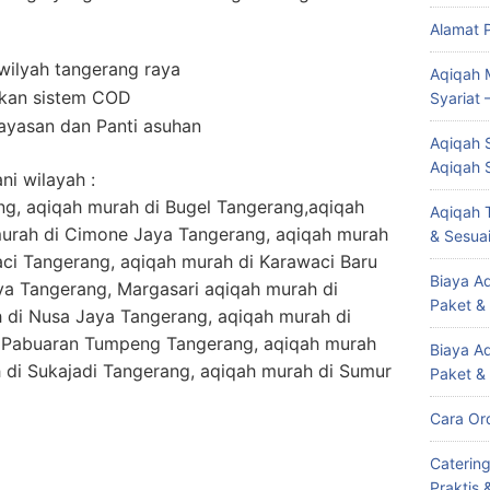
Alamat 
wilyah tangerang raya
Aqiqah 
kan sistem COD
Syariat 
yayasan dan Panti asuhan
Aqiqah S
Aqiqah 
ni wilayah :
ng, aqiqah murah di Bugel Tangerang,aqiqah
Aqiqah T
urah di Cimone Jaya Tangerang, aqiqah murah
& Sesuai
ci Tangerang, aqiqah murah di Karawaci Baru
Biaya Aq
ya Tangerang, Margasari aqiqah murah di
Paket &
di Nusa Jaya Tangerang, aqiqah murah di
i Pabuaran Tumpeng Tangerang, aqiqah murah
Biaya A
 di Sukajadi Tangerang, aqiqah murah di Sumur
Paket &
Cara Or
Caterin
Praktis 