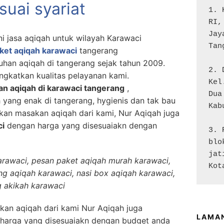
uai syariat
1. 
RI,
Jay
ni jasa aqiqah untuk wilayah Karawaci
Tan
ket aqiqah karawaci
tangerang
han aqiqah di tangerang sejak tahun 2009.
2. 
gkatkan kualitas pelayanan kami.
Kel
an aqiqah di karawaci tangerang
,
Dua

yang enak di tangerang, hygienis dan tak bau
Kab
kan masakan aqiqah dari kami, Nur Aqiqah juga
ci
dengan harga yang disesuaiakn dengan
3. 
blo
jat
karawaci, pesan paket aqiqah murah karawaci,
Kot
ing aqiqah karawaci, nasi box aqiqah karawaci,
g akikah karawaci
an aqiqah dari kami Nur Aqiqah juga
LAMA
harga yang disesuaiakn dengan budget anda