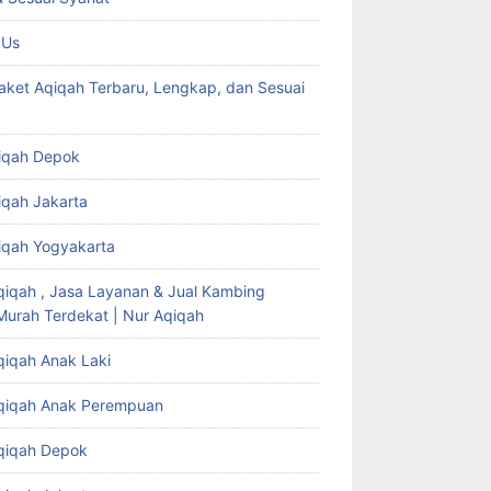
 Us
aket Aqiqah Terbaru, Lengkap, dan Sesuai
iqah Depok
iqah Jakarta
iqah Yogyakarta
qiqah , Jasa Layanan & Jual Kambing
Murah Terdekat | Nur Aqiqah
qiqah Anak Laki
qiqah Anak Perempuan
qiqah Depok