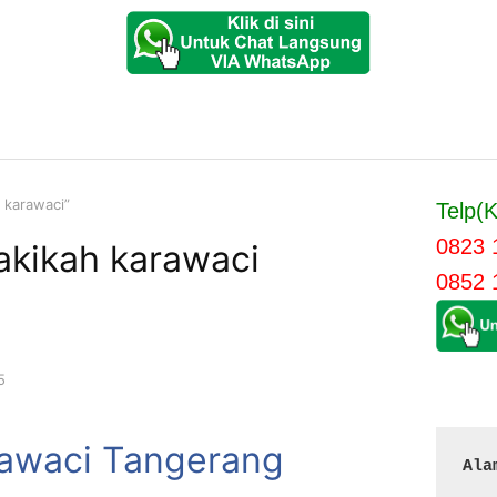
 karawaci”
Telp(K
0823 
akikah karawaci
0852 
5
rawaci Tangerang
Ala