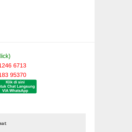
lick)
1246 6713
183 95370
mat 