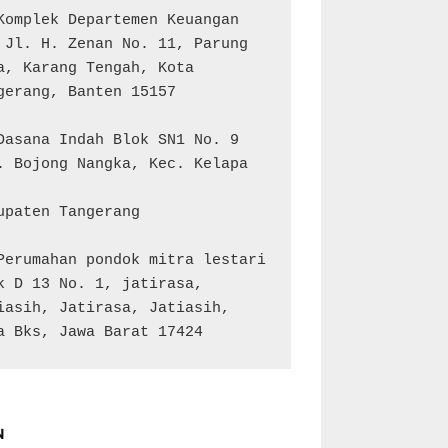
Komplek Departemen Keuangan 
 Jl. H. Zenan No. 11, Parung 
a, Karang Tengah, Kota 
gerang, Banten 15157

Dasana Indah Blok SN1 No. 9

. Bojong Nangka, Kec. Kelapa 
upaten Tangerang

Perumahan pondok mitra lestari 
k D 13 No. 1, jatirasa, 
iasih, Jatirasa, Jatiasih, 
a Bks, Jawa Barat 17424
N