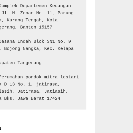
Komplek Departemen Keuangan 
 Jl. H. Zenan No. 11, Parung 
a, Karang Tengah, Kota 
gerang, Banten 15157

Dasana Indah Blok SN1 No. 9

. Bojong Nangka, Kec. Kelapa 
upaten Tangerang

Perumahan pondok mitra lestari 
k D 13 No. 1, jatirasa, 
iasih, Jatirasa, Jatiasih, 
a Bks, Jawa Barat 17424
N