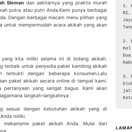
kah Sleman
dan sekitarnya yang praktis murah
1. 
kah putra atau putri Anda.Kami punya berbagai
RI,
Anda. Dengan berbagai macam menu pilihan yang
Jay
serta untuk mempermudah acara akikah yang akan
Tan
2. 
Kel
Dua

ang kita miliki selama ini di bidang akikah.
Kab
g terbaik untuk penyedia paket kambing akikah
h terbukti dengan beberapa konsumen.Lalu
3. 
an paket akikah secara online di tempat kami.
blo
a pertanyaan yang sangat bagus. Kami akan
jat
Bagaimana langkah-langkahnya :
Kot
ng sesuai dengan kebutuhan akikah yang di
Anda miliki.
 mekanisme paket akikah Anda. Mulai dari
LAMA
ya.