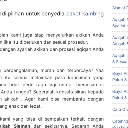
Alamat 
di pilihan untuk penyedia
paket kambing
Aqiqah 
Syariat 
 olah kami juga siap menyalurkan akikah Anda
Aqiqah S
ika itu diperlukan dan sesuai prosedur.
Aqiqah 
 dengan syariah akikah dan prosesi aqiqah Anda
Aqiqah T
& Sesuai
g berpengalaman, murah dan terpercaya? Yaa
Biaya Aq
n itu semua melainkan para konsumen yang
Paket &
nda tidak perlu ragu lagi untuk memesan di
 Anda tunggu? Segeralah konsultasikan kepada
Biaya A
Paket &
an akikah . Agar kami bisa membantu dengan
yang enak dan lezat.
Cara Or
i kami yang bisa di sampaikan terkait dengan
Caterin
kikah Sleman
dan sekitarnya. Segerah Anda
Praktis 