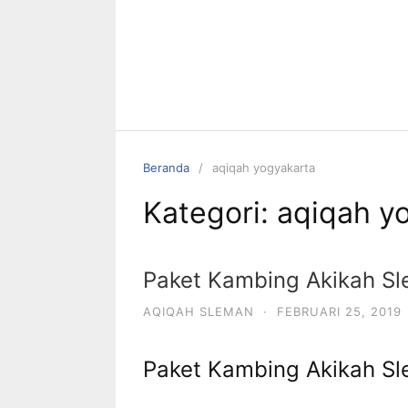
Beranda
aqiqah yogyakarta
Kategori:
aqiqah y
Paket Kambing Akikah S
AQIQAH SLEMAN
·
FEBRUARI 25, 2019
Paket Kambing Akikah Sl