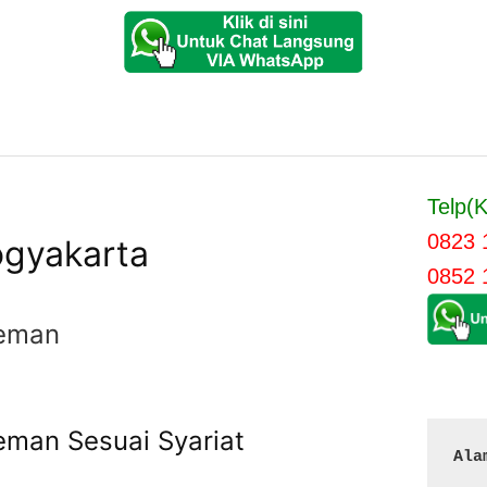
Telp(K
0823 
ogyakarta
0852 
leman
eman Sesuai Syariat
Ala