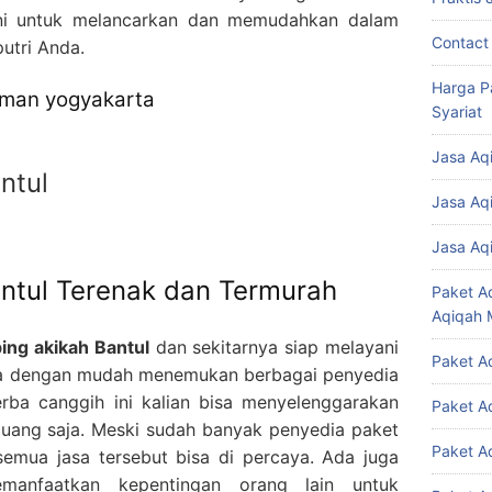
ini untuk melancarkan dan memudahkan dalam
Contact
utri Anda.
Harga P
eman yogyakarta
Syariat
Jasa Aq
ntul
Jasa Aq
Jasa Aq
ntul Terenak dan Termurah
Paket A
Aqiqah 
ing akikah Bantul
dan sekitarnya siap melayani
Paket A
sa dengan mudah menemukan berbagai penyedia
rba canggih ini kalian bisa menyelenggarakan
Paket A
uang saja. Meski sudah banyak penyedia paket
Paket A
semua jasa tersebut bisa di percaya. Ada juga
anfaatkan kepentingan orang lain untuk