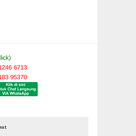
lick)
1246 6713
183 95370
mat 