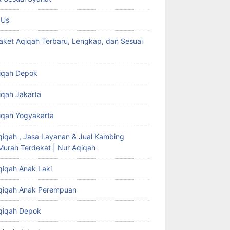
 Us
aket Aqiqah Terbaru, Lengkap, dan Sesuai
iqah Depok
iqah Jakarta
iqah Yogyakarta
qiqah , Jasa Layanan & Jual Kambing
Murah Terdekat | Nur Aqiqah
qiqah Anak Laki
qiqah Anak Perempuan
qiqah Depok