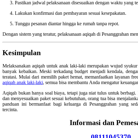
Pastikan jadwal pelaksanaan disesuaikan dengan waktu yang te
Lakukan konfirmasi dan pembayaran sesuai kesepakatan.
Tunggu pesanan diantar hingga ke rumah tanpa repot.
Dengan sistem yang teratur, pelaksanaan aqiqah di Pesanggrahan men
Kesimpulan
Melaksanakan aqiqah untuk anak laki-laki merupakan wujud syuku
banyak kebaikan. Meski terkadang budget menjadi kendala, deng
teratasi. Mulai dari memilih paket hemat, memanfaatkan layanan f
aqiqah anak laki-laki
, semua bisa membantu Anda mengatur keuangan
Aqiqah bukan hanya soal biaya, tetapi juga niat tulus untuk berbag
dan menyesuaikan paket sesuai kebutuhan, orang tua bisa menjalanka
panduan ini bermanfaat bagi keluarga di Pesanggrahan yang se
tercinta.
Informasi dan Pemes
08111045370