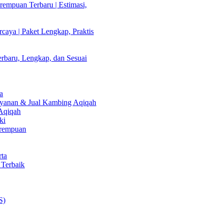
empuan Terbaru | Estimasi,
caya | Paket Lengkap, Praktis
rbaru, Lengkap, dan Sesuai
a
Layanan & Jual Kambing Aqiqah
 Aqiqah
ki
erempuan
rta
 Terbaik
S)