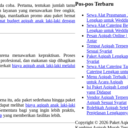
Pos-pos Terbaru
nda coba. Pertama, tentukan jumlah tamu
lih layanan yang menawarkan free ongkir,
Sewa Alat Prasmanan J
tiga, manfaatkan promo atau paket hemat
Lengkap untuk Weddi
mat budget aqiqah anak laki-laki dengan
Sewa Alat Catering Bek
Lengkap untuk Weddi
Pesan Aqiqah Online | 
Antar
Tempat Aqiqah Terperc
Sesuai Syariat
arena menawarkan kepraktisan. Proses
Paket Aqiqah Lengkap 
 profesional, dan makanan siap dibagikan
Syariat
terkait
biaya aqiqah anak laki-laki melalui
Sewa Alat Catering Tan
Catering Lengkap unt
Menu Aqiqah Terbaik |
untuk Acara Aqiqah
Isi Paket Aqiqah Leng
yang Didapat
Vendor Aqiqah Terper
na itu, ada paket sederhana hingga paket
Aqiqah Sesuai Syariat
 dapat melihat
biaya aqiqah anak laki-laki
Bolehkah Aqiqah Sete
ementara bagi yang ingin lebih praktis,
Penjelasan Lengkapny
ap
yang memberikan fasilitas lebih.
Copyright © 2026 Paket Aqiq
Kambing Aqiqah Murah Terd