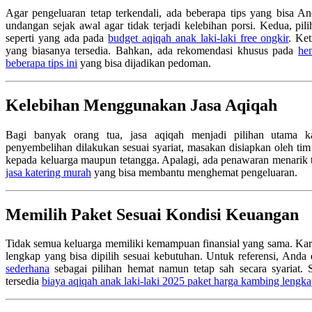
Agar pengeluaran tetap terkendali, ada beberapa tips yang bisa A
undangan sejak awal agar tidak terjadi kelebihan porsi. Kedua, pi
seperti yang ada pada
budget aqiqah anak laki-laki free ongkir
. Ke
yang biasanya tersedia. Bahkan, ada rekomendasi khusus pada
he
beberapa tips ini
yang bisa dijadikan pedoman.
Kelebihan Menggunakan Jasa Aqiqah
Bagi banyak orang tua, jasa aqiqah menjadi pilihan utama k
penyembelihan dilakukan sesuai syariat, masakan disiapkan oleh tim
kepada keluarga maupun tetangga. Apalagi, ada penawaran menarik 
jasa katering murah
yang bisa membantu menghemat pengeluaran.
Memilih Paket Sesuai Kondisi Keuangan
Tidak semua keluarga memiliki kemampuan finansial yang sama. Kare
lengkap yang bisa dipilih sesuai kebutuhan. Untuk referensi, Anda
sederhana
sebagai pilihan hemat namun tetap sah secara syariat. S
tersedia
biaya aqiqah anak laki-laki 2025 paket harga kambing lengk