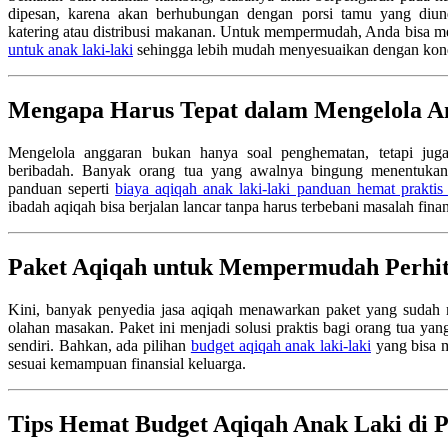
dipesan, karena akan berhubungan dengan porsi tamu yang diund
katering atau distribusi makanan. Untuk mempermudah, Anda bisa m
untuk anak laki-laki
sehingga lebih mudah menyesuaikan dengan kond
Mengapa Harus Tepat dalam Mengelola A
Mengelola anggaran bukan hanya soal penghematan, tetapi ju
beribadah. Banyak orang tua yang awalnya bingung menentukan p
panduan seperti
biaya aqiqah anak laki-laki panduan hemat praktis
ibadah aqiqah bisa berjalan lancar tanpa harus terbebani masalah finan
Paket Aqiqah untuk Mempermudah Perhi
Kini, banyak penyedia jasa aqiqah menawarkan paket yang sudah
olahan masakan. Paket ini menjadi solusi praktis bagi orang tua yan
sendiri. Bahkan, ada pilihan
budget aqiqah anak laki-laki
yang bisa 
sesuai kemampuan finansial keluarga.
Tips Hemat Budget Aqiqah Anak Laki di 