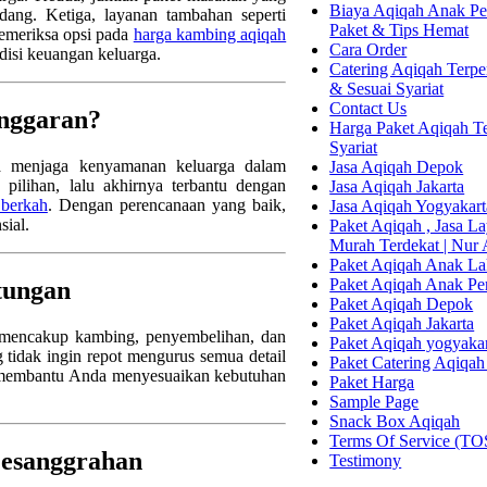
Biaya Aqiqah Anak Per
ang. Ketiga, layanan tambahan seperti
Paket & Tips Hemat
emeriksa opsi pada
harga kambing aqiqah
Cara Order
isi keuangan keluarga.
Catering Aqiqah Terper
& Sesuai Syariat
Contact Us
nggaran?
Harga Paket Aqiqah Te
Syariat
ga menjaga kenyamanan keluarga dalam
Jasa Aqiqah Depok
ilihan, lalu akhirnya terbantu dengan
Jasa Aqiqah Jakarta
 berkah
. Dengan perencanaan yang baik,
Jasa Aqiqah Yogyakart
sial.
Paket Aqiqah , Jasa 
Murah Terdekat | Nur
Paket Aqiqah Anak La
Paket Aqiqah Anak P
tungan
Paket Aqiqah Depok
Paket Aqiqah Jakarta
 mencakup kambing, penyembelihan, dan
Paket Aqiqah yogyaka
g tidak ingin repot mengurus semua detail
Paket Catering Aqiqah
membantu Anda menyesuaikan kebutuhan
Paket Harga
Sample Page
Snack Box Aqiqah
Terms Of Service (TO
Pesanggrahan
Testimony