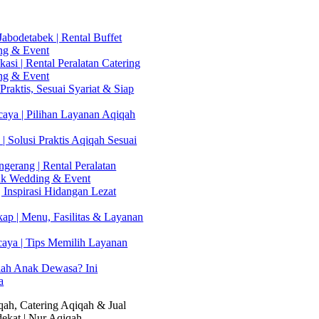
abodetabek | Rental Buffet
ng & Event
asi | Rental Peralatan Catering
ng & Event
Praktis, Sesuai Syariat & Siap
aya | Pilihan Layanan Aqiqah
| Solusi Praktis Aqiqah Sesuai
gerang | Rental Peralatan
uk Wedding & Event
 Inspirasi Hidangan Lezat
kap | Menu, Fasilitas & Layanan
caya | Tips Memilih Layanan
lah Anak Dewasa? Ini
a
ah, Catering Aqiqah & Jual
ekat | Nur Aqiqah