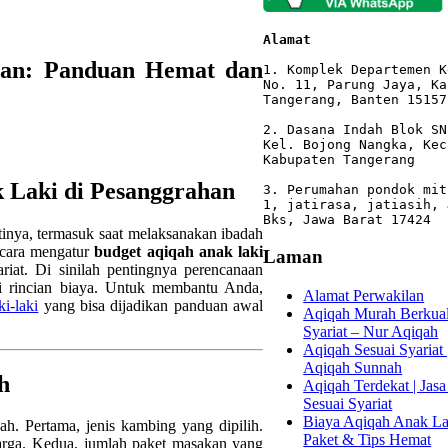
Alamat 
han: Panduan Hemat dan
1. Komplek Departemen K
No. 11, Parung Jaya, Ka
Tangerang, Banten 15157

2. Dasana Indah Blok SN
Kel. Bojong Nangka, Kec
Kabupaten Tangerang

 Laki di Pesanggrahan
3. Perumahan pondok mit
1, jatirasa, jatiasih, 
Bks, Jawa Barat 17424
tinya, termasuk saat melaksanakan ibadah
 cara mengatur
budget aqiqah anak laki
Laman
ariat. Di sinilah pentingnya perencanaan
i rincian biaya. Untuk membantu Anda,
Alamat Perwakilan
i-laki
yang bisa dijadikan panduan awal
Aqiqah Murah Berkuali
Syariat – Nur Aqiqah
Aqiqah Sesuai Syariat 
Aqiqah Sunnah
h
Aqiqah Terdekat | Jasa
Sesuai Syariat
Biaya Aqiqah Anak Lak
h. Pertama, jenis kambing yang dipilih.
Paket & Tips Hemat
arga. Kedua, jumlah paket masakan yang