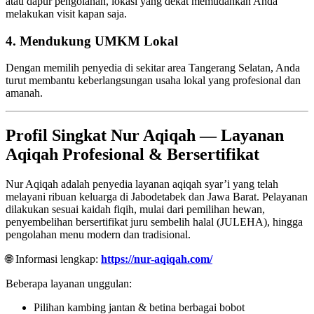
atau dapur pengolahan, lokasi yang dekat memudahkan Anda
melakukan visit kapan saja.
4. Mendukung UMKM Lokal
Dengan memilih penyedia di sekitar area Tangerang Selatan, Anda
turut membantu keberlangsungan usaha lokal yang profesional dan
amanah.
Profil Singkat Nur Aqiqah — Layanan
Aqiqah Profesional & Bersertifikat
Nur Aqiqah adalah penyedia layanan aqiqah syar’i yang telah
melayani ribuan keluarga di Jabodetabek dan Jawa Barat. Pelayanan
dilakukan sesuai kaidah fiqih, mulai dari pemilihan hewan,
penyembelihan bersertifikat juru sembelih halal (JULEHA), hingga
pengolahan menu modern dan tradisional.
🌐 Informasi lengkap:
https://nur-aqiqah.com/
Beberapa layanan unggulan:
Pilihan kambing jantan & betina berbagai bobot