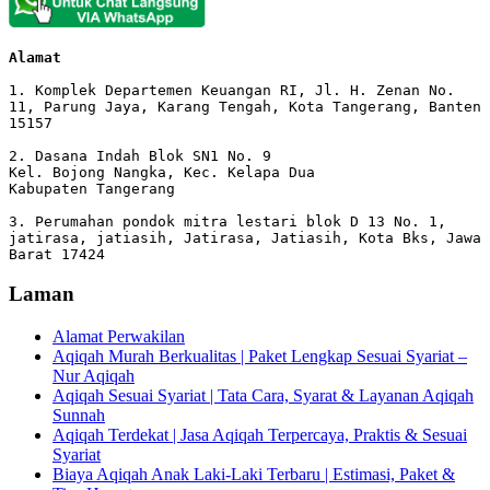
Alamat 
1. Komplek Departemen Keuangan RI, Jl. H. Zenan No. 
11, Parung Jaya, Karang Tengah, Kota Tangerang, Banten 
15157

2. Dasana Indah Blok SN1 No. 9

Kel. Bojong Nangka, Kec. Kelapa Dua

Kabupaten Tangerang

3. Perumahan pondok mitra lestari blok D 13 No. 1, 
jatirasa, jatiasih, Jatirasa, Jatiasih, Kota Bks, Jawa 
Barat 17424
Laman
Alamat Perwakilan
Aqiqah Murah Berkualitas | Paket Lengkap Sesuai Syariat –
Nur Aqiqah
Aqiqah Sesuai Syariat | Tata Cara, Syarat & Layanan Aqiqah
Sunnah
Aqiqah Terdekat | Jasa Aqiqah Terpercaya, Praktis & Sesuai
Syariat
Biaya Aqiqah Anak Laki-Laki Terbaru | Estimasi, Paket &