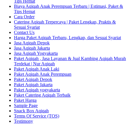
Tips Hemat
Biaya Aqiqah Anak Perempuan Terbaru | Estimasi, Paket &
Tips Hemat
Cara Order
Catering Aqiqah Terpercaya | Paket Lengkap, Praktis &
Sesuai Syariat
Contact Us
Harga Paket Aqiqah Terbaru, Lengkap, dan Sesuai Syariat
Jasa Aqiqah Depok
Jasa Aqiqah Jakarta
Jasa Aqiqah Yogyakarta
Paket Aqiqah , Jasa Layanan & Jual Kambing Aqiqah Murah
Terdekat | Nur Aqiqah
Paket Aqiqah Anak Laki
Paket Aqiqah Anak Perempuan
Paket Aqiqah Depok
Paket Aqiqah Jakarta
Paket Aqiqah yogyakarta
Paket Catering Aqiqah Terbaik
Paket Harga
Sample Page
Snack Box Aqiqah
Terms Of Service (TOS)
Testimony