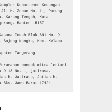
Komplek Departemen Keuangan 
 Jl. H. Zenan No. 11, Parung 
a, Karang Tengah, Kota 
gerang, Banten 15157

Dasana Indah Blok SN1 No. 9

. Bojong Nangka, Kec. Kelapa 
upaten Tangerang

Perumahan pondok mitra lestari 
k D 13 No. 1, jatirasa, 
iasih, Jatirasa, Jatiasih, 
a Bks, Jawa Barat 17424
N