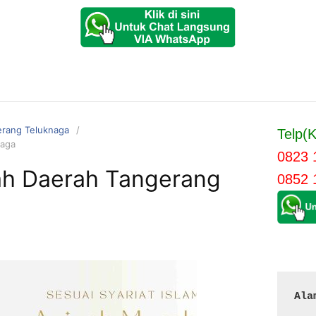
erang Teluknaga
Telp(K
naga
0823 
ah Daerah Tangerang
0852 
Ala