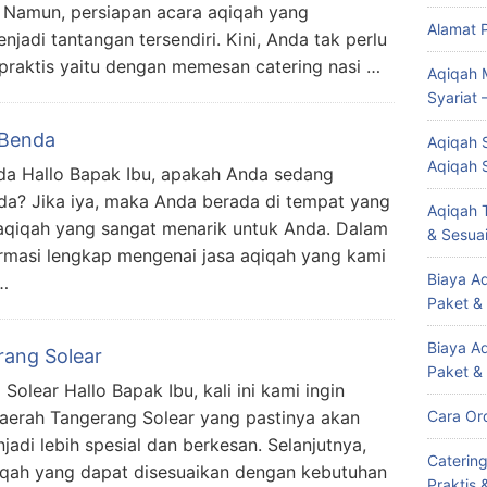
. Namun, persiapan acara aqiqah yang
Alamat 
adi tantangan tersendiri. Kini, Anda tak perlu
 praktis yaitu dengan memesan catering nasi …
Aqiqah 
Syariat 
 Benda
Aqiqah S
Aqiqah 
a Hallo Bapak Ibu, apakah Anda sedang
da? Jika iya, maka Anda berada di tempat yang
Aqiqah T
aqiqah yang sangat menarik untuk Anda. Dalam
& Sesuai
formasi lengkap mengenai jasa aqiqah yang kami
Biaya Aq
…
Paket &
Biaya A
rang Solear
Paket &
lear Hallo Bapak Ibu, kali ini kami ingin
erah Tangerang Solear yang pastinya akan
Cara Or
di lebih spesial dan berkesan. Selanjutnya,
Caterin
qah yang dapat disesuaikan dengan kebutuhan
Praktis 