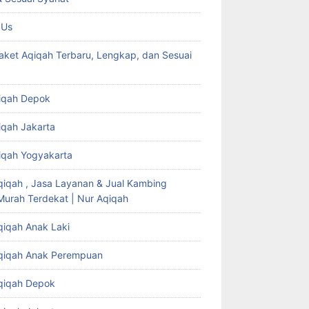
 Us
aket Aqiqah Terbaru, Lengkap, dan Sesuai
iqah Depok
iqah Jakarta
iqah Yogyakarta
qiqah , Jasa Layanan & Jual Kambing
Murah Terdekat | Nur Aqiqah
qiqah Anak Laki
qiqah Anak Perempuan
qiqah Depok