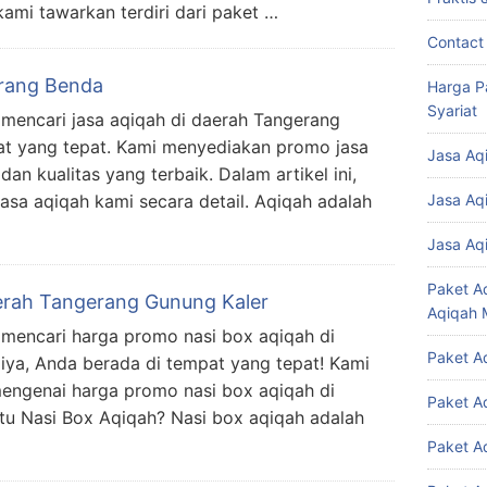
ami tawarkan terdiri dari paket …
Contact
rang Benda
Harga P
Syariat
mencari jasa aqiqah di daerah Tangerang
at yang tepat. Kami menyediakan promo jasa
Jasa Aq
n kualitas yang terbaik. Dalam artikel ini,
sa aqiqah kami secara detail. Aqiqah adalah
Jasa Aq
…
Jasa Aq
Paket A
erah Tangerang Gunung Kaler
Aqiqah 
 mencari harga promo nasi box aqiqah di
Paket A
iya, Anda berada di tempat yang tepat! Kami
engenai harga promo nasi box aqiqah di
Paket A
tu Nasi Box Aqiqah? Nasi box aqiqah adalah
Paket A