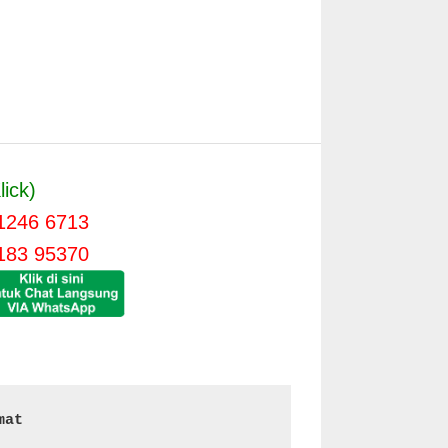
lick)
1246 6713
183 95370
mat 