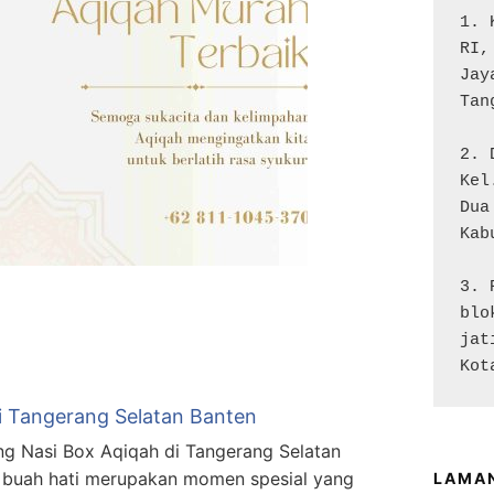
1. 
RI,
Jay
Tan
2. 
Kel
Dua

Kab
3. 
blo
jat
Kot
i Tangerang Selatan Banten
g Nasi Box Aqiqah di Tangerang Selatan
 buah hati merupakan momen spesial yang
LAMA